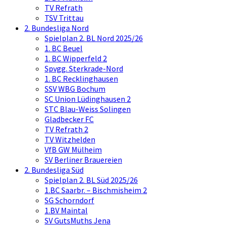
TV Refrath
TSV Trittau
2. Bundesliga Nord
Spielplan 2. BL Nord 2025/26
1. BC Beuel
1. BC Wipperfeld 2
Spvgg. Sterkrade-Nord
1. BC Recklinghausen
SSV WBG Bochum
SC Union Lüdinghausen 2
STC Blau-Weiss Solingen
Gladbecker FC
TV Refrath 2
TV Witzhelden
VfB GW Mülheim
SV Berliner Brauereien
2. Bundesliga Süd
Spielplan 2. BL Süd 2025/26
1.BC Saarbr. – Bischmisheim 2
SG Schorndorf
1.BV Maintal
SV GutsMuths Jena