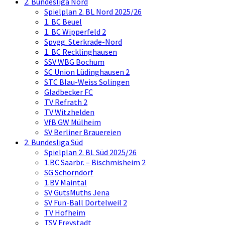
2. Bundesliga Nord
Spielplan 2. BL Nord 2025/26
1. BC Beuel
1. BC Wipperfeld 2
Spvgg. Sterkrade-Nord
1. BC Recklinghausen
SSV WBG Bochum
SC Union Lüdinghausen 2
STC Blau-Weiss Solingen
Gladbecker FC
TV Refrath 2
TV Witzhelden
VfB GW Mülheim
SV Berliner Brauereien
2. Bundesliga Süd
Spielplan 2. BL Süd 2025/26
1.BC Saarbr. – Bischmisheim 2
SG Schorndorf
1.BV Maintal
SV GutsMuths Jena
SV Fun-Ball Dortelweil 2
TV Hofheim
TSV Freystadt