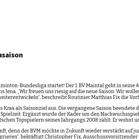
gasaison
ton-Bundesliga startet! Der 1. BV Maintal geht in seine 4. 
ena. „Wir freuen uns riesig auf die neue Saison. Wir wolle
iterentwickeln“, beschreibt Routinier Matthias Fix die Vo
 Krax als Saisonziel aus. Die vergangene Saison beendete de
ten Spielzeit. Ergänzt wurde der Kader um den Nachwuchsspi
eutschen Topspielern seines Jahrgangs 2008 zählt. Er wohnt 
nft, denn der BVM möchte in Zukunft wieder verstärkt auf jung
rieren“, bekräftigt Christopher Fix, Ausschussvorsitzender 