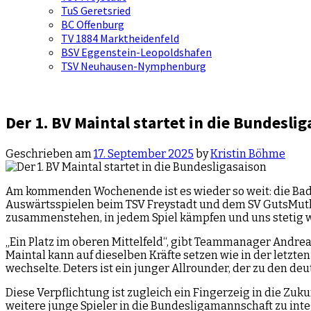
TuS Geretsried
BC Offenburg
TV 1884 Marktheidenfeld
BSV Eggenstein-Leopoldshafen
TSV Neuhausen-Nymphenburg
Der 1. BV Maintal startet in die Bundesli
Geschrieben am
17. September 2025
by
Kristin Böhme
Am kommenden Wochenende ist es wieder so weit: die Badmin
Auswärtsspielen beim TSV Freystadt und dem SV GutsMuths J
zusammenstehen, in jedem Spiel kämpfen und uns stetig we
„Ein Platz im oberen Mittelfeld“, gibt Teammanager Andreas
Maintal kann auf dieselben Kräfte setzen wie in der letz
wechselte. Deters ist ein junger Allrounder, der zu den d
Diese Verpflichtung ist zugleich ein Fingerzeig in die Zuku
weitere junge Spieler in die Bundesligamannschaft zu integ