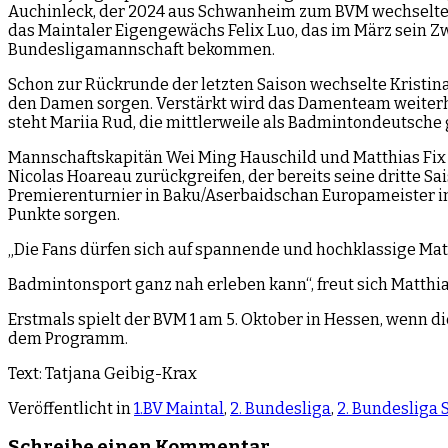
Auchinleck, der 2024 aus Schwanheim zum BVM wechselte, 
das Maintaler Eigengewächs Felix Luo, das im März sein Zw
Bundesligamannschaft bekommen.
Schon zur Rückrunde der letzten Saison wechselte Krist
den Damen sorgen. Verstärkt wird das Damenteam weiterhin 
steht Mariia Rud, die mittlerweile als Badmintondeutsche g
Mannschaftskapitän Wei Ming Hauschild und Matthias Fix 
Nicolas Hoareau zurückgreifen, der bereits seine dritte S
Premierenturnier in Baku/Aserbaidschan Europameister im 
Punkte sorgen.
„Die Fans dürfen sich auf spannende und hochklassige Ma
Badmintonsport ganz nah erleben kann“, freut sich Matthia
Erstmals spielt der BVM 1 am 5. Oktober in Hessen, wenn 
dem Programm.
Text: Tatjana Geibig-Krax
Veröffentlicht in
1.BV Maintal
,
2. Bundesliga
,
2. Bundesliga 
Schreibe einen Kommentar