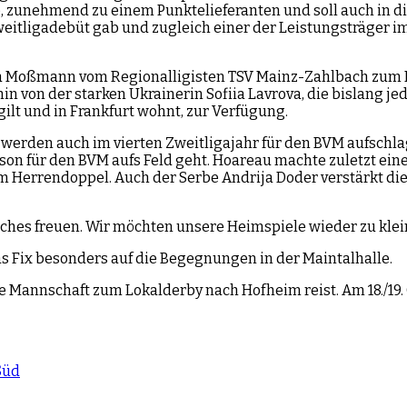
zunehmend zu einem Punktelieferanten und soll auch in die
eitligadebüt gab und zugleich einer der Leistungsträger im
ina Moßmann vom Regionalligisten TSV Mainz-Zahlbach zum 
von der starken Ukrainerin Sofiia Lavrova, die bislang jed
ilt und in Frankfurt wohnt, zur Verfügung.
werden auch im vierten Zweitligajahr für den BVM aufschl
aison für den BVM aufs Feld geht. Hoareau machte zuletzt e
Herrendoppel. Auch der Serbe Andrija Doder verstärkt die M
tches freuen. Wir möchten unsere Heimspiele wieder zu kle
s Fix besonders auf die Begegnungen in der Maintalhalle.
die Mannschaft zum Lokalderby nach Hofheim reist. Am 18./1
Süd