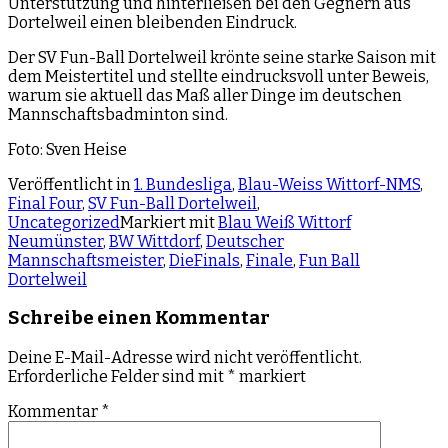
Unterstützung und hinterließen bei den Gegnern aus
Dortelweil einen bleibenden Eindruck.
Der SV Fun-Ball Dortelweil krönte seine starke Saison mit
dem Meistertitel und stellte eindrucksvoll unter Beweis,
warum sie aktuell das Maß aller Dinge im deutschen
Mannschaftsbadminton sind.
Foto: Sven Heise
Veröffentlicht in
1. Bundesliga
,
Blau-Weiss Wittorf-NMS
,
Final Four
,
SV Fun-Ball Dortelweil
,
Uncategorized
Markiert mit
Blau Weiß Wittorf
Neumünster
,
BW Wittdorf
,
Deutscher
Mannschaftsmeister
,
DieFinals
,
Finale
,
Fun Ball
Dortelweil
Schreibe einen Kommentar
Deine E-Mail-Adresse wird nicht veröffentlicht.
Erforderliche Felder sind mit
*
markiert
Kommentar
*