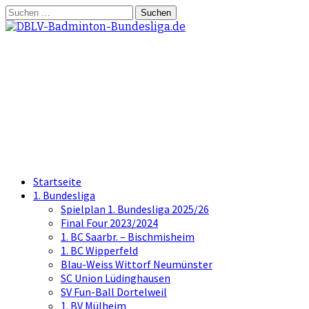
Springe
Suchen
zum
nach:
Inhalt
DBLV-Badminton-
Bundesliga.de
die offizielle Seite der Badminton
Bundesliga
Startseite
1. Bundesliga
Spielplan 1. Bundesliga 2025/26
Final Four 2023/2024
1. BC Saarbr. – Bischmisheim
1. BC Wipperfeld
Blau-Weiss Wittorf Neumünster
SC Union Lüdinghausen
SV Fun-Ball Dortelweil
1. BV Mülheim