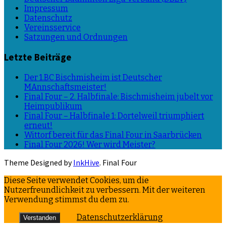
Impressum
Datenschutz
Vereinsservice
Satzungen und Ordnungen
Letzte Beiträge
Der 1.BC Bischmisheim ist Deutscher
MAnnschaftsmeister!
Final Four – 2. Halbfinale: Bischmisheim jubelt vor
Heimpublikum
Final Four – Halbfinale 1: Dortelweil triumphiert
erneut!
Wittorf bereit für das Final Four in Saarbrücken
Final Four 2026! Wer wird Meister?
Theme Designed by
InkHive
.
Final Four
Diese Seite verwendet Cookies, um die
Nutzerfreundlichkeit zu verbessern. Mit der weiteren
Verwendung stimmst du dem zu.
Datenschutzerklärung
Verstanden