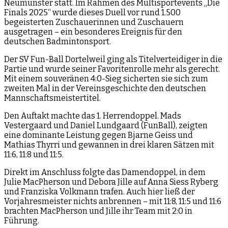
Neumünster statt. Im Rahmen des Multisportevents „Die
Finals 2025“ wurde dieses Duell vor rund 1.500
begeisterten Zuschauerinnen und Zuschauern
ausgetragen – ein besonderes Ereignis für den
deutschen Badmintonsport.
Der SV Fun-Ball Dortelweil ging als Titelverteidiger in die
Partie und wurde seiner Favoritenrolle mehr als gerecht.
Mit einem souveränen 4:0-Sieg sicherten sie sich zum
zweiten Mal in der Vereinsgeschichte den deutschen
Mannschaftsmeistertitel.
Den Auftakt machte das 1. Herrendoppel. Mads
Vestergaard und Daniel Lundgaard (FunBall), zeigten
eine dominante Leistung gegen Bjarne Geiss und
Mathias Thyrri und gewannen in drei klaren Sätzen mit
11:6, 11:8 und 11:5.
Direkt im Anschluss folgte das Damendoppel, in dem
Julie MacPherson und Debora Jille auf Anna Siess Ryberg
und Franziska Volkmann trafen. Auch hier ließ der
Vorjahresmeister nichts anbrennen – mit 11:8, 11:5 und 11:6
brachten MacPherson und Jille ihr Team mit 2:0 in
Führung.