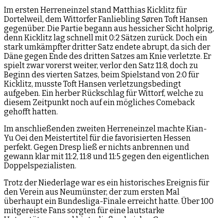
Im ersten Herreneinzel stand Matthias Kicklitz für
Dortelweil, dem Wittorfer Fanliebling Søren Toft Hansen
gegenüber. Die Partie begann aus hessicher Sicht holprig,
denn Kicklitz lag schnell mit 0:2 Sätzen zurück. Doch ein
stark umkämpfter dritter Satz endete abrupt, da sich der
Däne gegen Ende des dritten Satzes am Knie verletzte. Er
spielt zwar vorerst weiter, verlor den Satz 11:8, doch zu
Beginn des vierten Satzes, beim Spielstand von 2:0 für
Kicklitz, musste Toft Hansen verletzungsbedingt
aufgeben. Ein herber Rückschlag für Wittorf, welche zu
diesem Zeitpunkt noch auf ein mögliches Comeback
gehofft hatten.
Im anschließenden zweiten Herreneinzel machte Kian-
Yu Oei den Meistertitel für die favorisierten Hessen
perfekt. Gegen Dresp ließ er nichts anbrennen und
gewann klar mit 11:2, 11:8 und 11:5 gegen den eigentlichen
Doppelspezialisten.
Trotz der Niederlage war es ein historisches Ereignis für
den Verein aus Neumünster, der zum ersten Mal
überhaupt ein Bundesliga-Finale erreicht hatte. Über 100
mitgereiste Fans sorgten für eine lautstarke