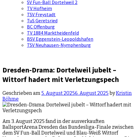
SV Fun-Ball Dortelweil 2
TV Hofheim
TSV Freystadt
TuS Geretsried
BC Offenburg
TV 1884 Marktheidenfeld
BSV Eggenstein-Leopoldshafen
TSV Neuhausen-Nymphenburg
Dresden-Drama: Dortelweil jubelt –
Wittorf hadert mit Verletzungspech
Geschrieben am
5. August 2025
6. August 2025
by
Kristin
Böhme
Am 3. August 2025 fand in der ausverkauften
BallsportArena Dresden das Bundesliga-Finale zwischen
dem SV Fun-Ball Dortelweil und Blau-Weiß Wittorf