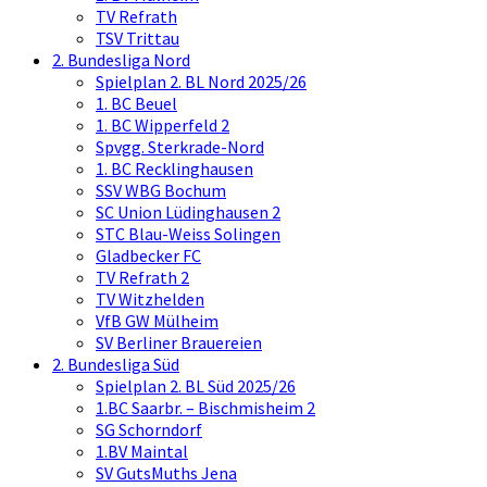
TV Refrath
TSV Trittau
2. Bundesliga Nord
Spielplan 2. BL Nord 2025/26
1. BC Beuel
1. BC Wipperfeld 2
Spvgg. Sterkrade-Nord
1. BC Recklinghausen
SSV WBG Bochum
SC Union Lüdinghausen 2
STC Blau-Weiss Solingen
Gladbecker FC
TV Refrath 2
TV Witzhelden
VfB GW Mülheim
SV Berliner Brauereien
2. Bundesliga Süd
Spielplan 2. BL Süd 2025/26
1.BC Saarbr. – Bischmisheim 2
SG Schorndorf
1.BV Maintal
SV GutsMuths Jena