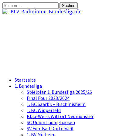
Springe
Suchen
zum
nach:
Inhalt
DBLV-Badminton-
Bundesliga.de
die offizielle Seite der Badminton
Bundesliga
Startseite
1. Bundesliga
Spielplan 1. Bundesliga 2025/26
Final Four 2023/2024
1. BC Saarbr. – Bischmisheim
1. BC Wipperfeld
Blau-Weiss Wittorf Neumünster
SC Union Lüdinghausen
SV Fun-Ball Dortelweil
1. BV Mülheim