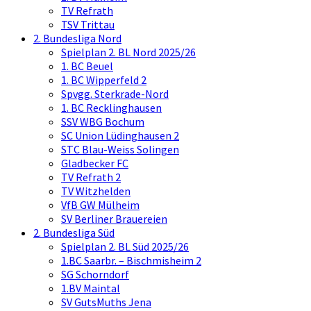
TV Refrath
TSV Trittau
2. Bundesliga Nord
Spielplan 2. BL Nord 2025/26
1. BC Beuel
1. BC Wipperfeld 2
Spvgg. Sterkrade-Nord
1. BC Recklinghausen
SSV WBG Bochum
SC Union Lüdinghausen 2
STC Blau-Weiss Solingen
Gladbecker FC
TV Refrath 2
TV Witzhelden
VfB GW Mülheim
SV Berliner Brauereien
2. Bundesliga Süd
Spielplan 2. BL Süd 2025/26
1.BC Saarbr. – Bischmisheim 2
SG Schorndorf
1.BV Maintal
SV GutsMuths Jena