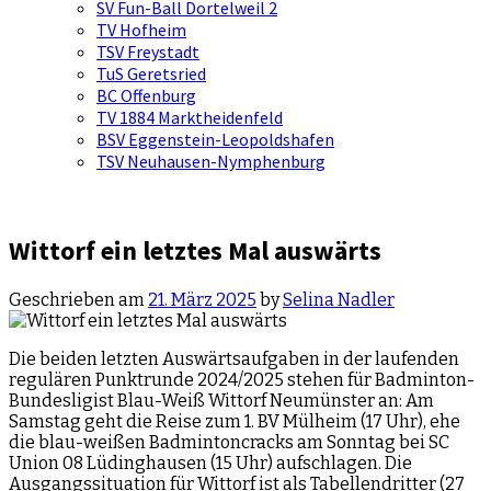
SV Fun-Ball Dortelweil 2
TV Hofheim
TSV Freystadt
TuS Geretsried
BC Offenburg
TV 1884 Marktheidenfeld
BSV Eggenstein-Leopoldshafen
TSV Neuhausen-Nymphenburg
Wittorf ein letztes Mal auswärts
Geschrieben am
21. März 2025
by
Selina Nadler
Die beiden letzten Auswärtsaufgaben in der laufenden
regulären Punktrunde 2024/2025 stehen für Badminton-
Bundesligist Blau-Weiß Wittorf Neumünster an: Am
Samstag geht die Reise zum 1. BV Mülheim (17 Uhr), ehe
die blau-weißen Badmintoncracks am Sonntag bei SC
Union 08 Lüdinghausen (15 Uhr) aufschlagen. Die
Ausgangssituation für Wittorf ist als Tabellendritter (27