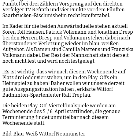
Punkte) bei drei Zählern Vorsprung auf den direkten
Verfolger TV Refrath und vier Punkte vor dem Fünften
Saarbrücken-Bischmisheim recht komfortabel.
Im Kader für die beiden Auswärtsduelle stehen aktuell
Sören Toft Hansen, Patrick Volkmann und Jonathan Dresp
bei den Herren. Dresp und Volkmann stehen dabei nach
überstandener Verletzung wieder im blau-weißen
Aufgebot. Als Damen sind Camilla Martens und Franziska
Volkmann dabei. Der Rest der Mannschaft steht derzeit
noch nicht fest und wird noch festgelegt.
„Es ist wichtig, dass wir nach diesem Wochenende auf
Platz drei oder vier stehen, um in den Play-Offs ein
Heimspiel zu haben! Daher wollen wir unsere derzeit
gute Ausgangssituation halten“, erklärte Wittorf
Badminton-Spartenleiter Ralf Treptau.
Die beiden Play-Off-Viertelfinalspiele werden am
Wochenende des 5. / 6. April stattfinden, die genaue
Terminierung findet unmittelbar nach diesem
Wochenende statt.
Bild: Blau-Weiß Wittorf Neumünster