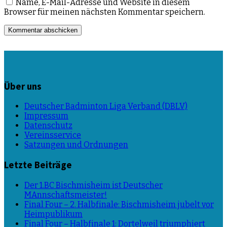
Name, E-Mail-Adresse und Website in diesem
Browser für meinen nächsten Kommentar speichern.
Über uns
Deutscher Badminton Liga Verband (DBLV)
Impressum
Datenschutz
Vereinsservice
Satzungen und Ordnungen
Letzte Beiträge
Der 1.BC Bischmisheim ist Deutscher
MAnnschaftsmeister!
Final Four – 2. Halbfinale: Bischmisheim jubelt vor
Heimpublikum
Final Four – Halbfinale 1: Dortelweil triumphiert