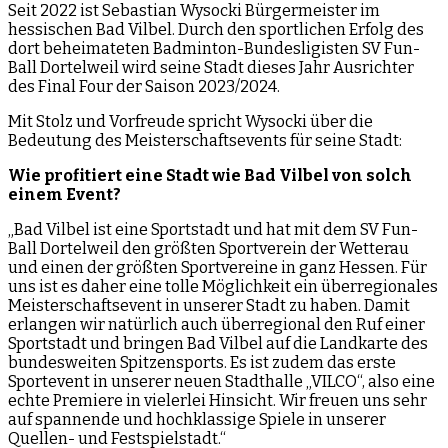
Seit 2022 ist Sebastian Wysocki Bürgermeister im
hessischen Bad Vilbel. Durch den sportlichen Erfolg des
dort beheimateten Badminton-Bundesligisten SV Fun-
Ball Dortelweil wird seine Stadt dieses Jahr Ausrichter
des Final Four der Saison 2023/2024.
Mit Stolz und Vorfreude spricht Wysocki über die
Bedeutung des Meisterschaftsevents für seine Stadt:
Wie profitiert eine Stadt wie Bad Vilbel von solch
einem Event?
„Bad Vilbel ist eine Sportstadt und hat mit dem SV Fun-
Ball Dortelweil den größten Sportverein der Wetterau
und einen der größten Sportvereine in ganz Hessen. Für
uns ist es daher eine tolle Möglichkeit ein überregionales
Meisterschaftsevent in unserer Stadt zu haben. Damit
erlangen wir natürlich auch überregional den Ruf einer
Sportstadt und bringen Bad Vilbel auf die Landkarte des
bundesweiten Spitzensports. Es ist zudem das erste
Sportevent in unserer neuen Stadthalle „VILCO“, also eine
echte Premiere in vielerlei Hinsicht. Wir freuen uns sehr
auf spannende und hochklassige Spiele in unserer
Quellen- und Festspielstadt.“