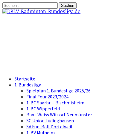
Springe
Suchen
zum
nach:
Inhalt
DBLV-Badminton-
Bundesliga.de
die offizielle Seite der Badminton
Bundesliga
Startseite
1. Bundesliga
Spielplan 1. Bundesliga 2025/26
Final Four 2023/2024
1. BC Saarbr. – Bischmisheim
1. BC Wipperfeld
Blau-Weiss Wittorf Neumünster
SC Union Lüdinghausen
SV Fun-Ball Dortelweil
1. BV Mülheim