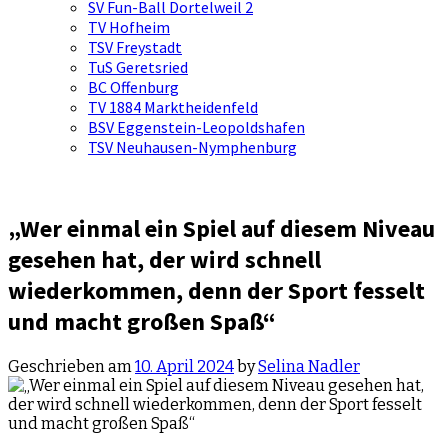
SV Fun-Ball Dortelweil 2
TV Hofheim
TSV Freystadt
TuS Geretsried
BC Offenburg
TV 1884 Marktheidenfeld
BSV Eggenstein-Leopoldshafen
TSV Neuhausen-Nymphenburg
„Wer einmal ein Spiel auf diesem Niveau
gesehen hat, der wird schnell
wiederkommen, denn der Sport fesselt
und macht großen Spaß“
Geschrieben am
10. April 2024
by
Selina Nadler