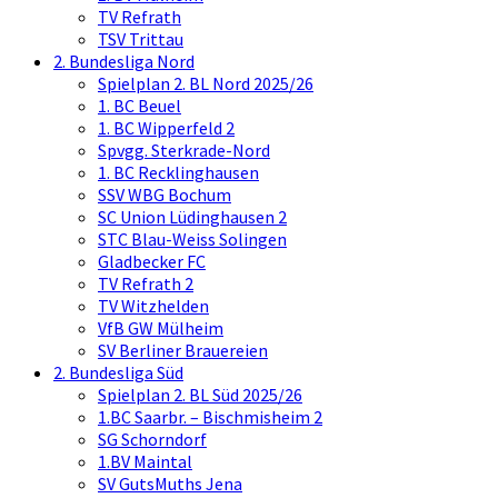
TV Refrath
TSV Trittau
2. Bundesliga Nord
Spielplan 2. BL Nord 2025/26
1. BC Beuel
1. BC Wipperfeld 2
Spvgg. Sterkrade-Nord
1. BC Recklinghausen
SSV WBG Bochum
SC Union Lüdinghausen 2
STC Blau-Weiss Solingen
Gladbecker FC
TV Refrath 2
TV Witzhelden
VfB GW Mülheim
SV Berliner Brauereien
2. Bundesliga Süd
Spielplan 2. BL Süd 2025/26
1.BC Saarbr. – Bischmisheim 2
SG Schorndorf
1.BV Maintal
SV GutsMuths Jena