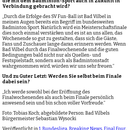
die mit dem Badminton-Sport auch in Zukunft in
Verbindung gebracht wird?
„Durch die Erfolge des SV Fun-Ball ist Bad Vilbel in
meinen Augen bereits ein Begriff im bundesweiten
Badminton Sport. Natürlich wird ein Meisterschaftsfinale
dies noch einmal verstärken und es ist an uns allen, das
Wochenende so gut zu gestalten, dass sich die Gäste,
Fans und Zuschauer lange daran erinnern werden. Wenn
Bad Vilbel durch das Finalwochenende und die guten
Bedingungen bald nicht nur als Quellen- und
Festspielstadt, sondern auch als Badmintonstadt
wahrgenommen wird, würden wir uns sehr freuen.“
Und zu Guter Letzt: Werden Sie selbst beim Finale
dabei sein?
„Ich werde sowohl bei der Eröffnung des
Finalwochenendes als auch beim Finale persönlich
anwesend sein und bin schon voller Vorfreude.“
Foto: Tobias Koch; abgebildete Person: Bad Vilbels
Bürgermeister Sebastian Wysocki
Veröffentlicht in
1. Bundesliga
,
Breaking News
,
Final Four
,