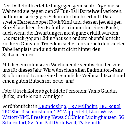
Der TV Refrath erlebte hingegen gemischte Ergebnisse.
Während sie gegen den SV Fun-Ball Dortelweil verloren,
hatten sie sich gegen Schorndorf mehr erhofft. Das
zweite Herrendoppel (Roth/Kim) und dessen jeweiligen
Einzel brachten den Refrathern immerhin einen Punkt,
auch wenn die Erwartungen nicht ganz erfüllt wurden.
Das Match gegen Lüdinghausen endete ebenfalls nicht
zu ihren Gunsten. Trotzdem sicherten sie sich den vierten
Tabellenplatz und sind damit dicht hinter den
Spitzenreitern.
Mit diesem intensiven Wochenende verabschieden wir
uns für dieses Jahr. Wir wünschen allen Badminton-Fans,
Spielern und Teams eine besinnliche Weihnachtszeit und
einen guten Rutsch ins neue Jahr!
Foto: Ulrich Kolb; abgebildete Personen: Yanis Gaudin
(links) und Florian Winniger
Veröffentlicht in
1. Bundesliga
,
1. BV Mülheim
,
1.BC Beuel
,
1.BC Sbr.-Bischmisheim
,
1.BC Wipperfeld
,
Blau-Weiss
Wittorf-NMS
,
Breaking News
,
SC Union Lüdinghausen
,
SG
Schorndorf
,
SV Fun-Ball Dortelweil
,
TV Refrath