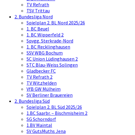
TV Refrath
TSV Trittau
2. Bundesliga Nord
Spielplan 2. BL Nord 2025/26
1. BC Beuel
1. BC Wipperfeld 2
Spvgg. Sterkrade-Nord
1. BC Recklinghausen
SSV WBG Bochum
SC Union Lüdinghausen 2
STC Blau-Weiss Solingen
Gladbecker FC
TV Refrath 2
TV Witzhelden
VfB GW Mülheim
SV Berliner Brauereien
2. Bundesliga Süd
Spielplan 2. BL Süd 2025/26
1.BC Saarbr. – Bischmisheim 2
SG Schorndorf
1.BV Maintal
SV GutsMuths Jena