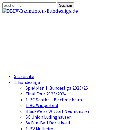
Springe
Suchen
zum
nach:
Inhalt
DBLV-Badminton-
Bundesliga.de
die offizielle Seite der Badminton
Bundesliga
Startseite
1. Bundesliga
Spielplan 1. Bundesliga 2025/26
Final Four 2023/2024
1. BC Saarbr. – Bischmisheim
1. BC Wipperfeld
Blau-Weiss Wittorf Neumünster
SC Union Lüdinghausen
SV Fun-Ball Dortelweil
1. BV Mülheim