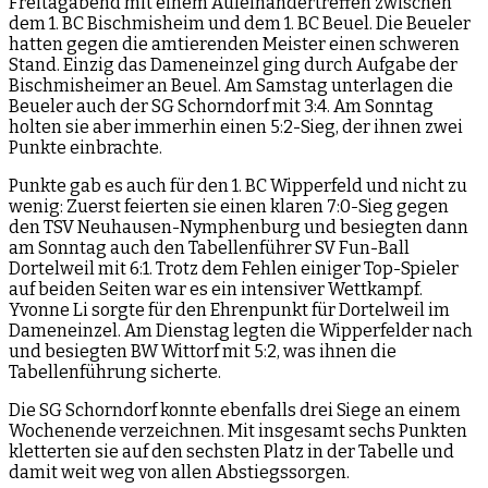
Freitagabend mit einem Aufeinandertreffen zwischen
dem 1. BC Bischmisheim und dem 1. BC Beuel. Die Beueler
hatten gegen die amtierenden Meister einen schweren
Stand. Einzig das Dameneinzel ging durch Aufgabe der
Bischmisheimer an Beuel. Am Samstag unterlagen die
Beueler auch der SG Schorndorf mit 3:4. Am Sonntag
holten sie aber immerhin einen 5:2-Sieg, der ihnen zwei
Punkte einbrachte.
Punkte gab es auch für den 1. BC Wipperfeld und nicht zu
wenig: Zuerst feierten sie einen klaren 7:0-Sieg gegen
den TSV Neuhausen-Nymphenburg und besiegten dann
am Sonntag auch den Tabellenführer SV Fun-Ball
Dortelweil mit 6:1. Trotz dem Fehlen einiger Top-Spieler
auf beiden Seiten war es ein intensiver Wettkampf.
Yvonne Li sorgte für den Ehrenpunkt für Dortelweil im
Dameneinzel. Am Dienstag legten die Wipperfelder nach
und besiegten BW Wittorf mit 5:2, was ihnen die
Tabellenführung sicherte.
Die SG Schorndorf konnte ebenfalls drei Siege an einem
Wochenende verzeichnen. Mit insgesamt sechs Punkten
kletterten sie auf den sechsten Platz in der Tabelle und
damit weit weg von allen Abstiegssorgen.