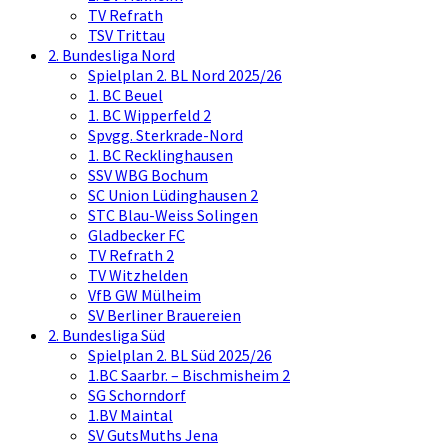
TV Refrath
TSV Trittau
2. Bundesliga Nord
Spielplan 2. BL Nord 2025/26
1. BC Beuel
1. BC Wipperfeld 2
Spvgg. Sterkrade-Nord
1. BC Recklinghausen
SSV WBG Bochum
SC Union Lüdinghausen 2
STC Blau-Weiss Solingen
Gladbecker FC
TV Refrath 2
TV Witzhelden
VfB GW Mülheim
SV Berliner Brauereien
2. Bundesliga Süd
Spielplan 2. BL Süd 2025/26
1.BC Saarbr. – Bischmisheim 2
SG Schorndorf
1.BV Maintal
SV GutsMuths Jena