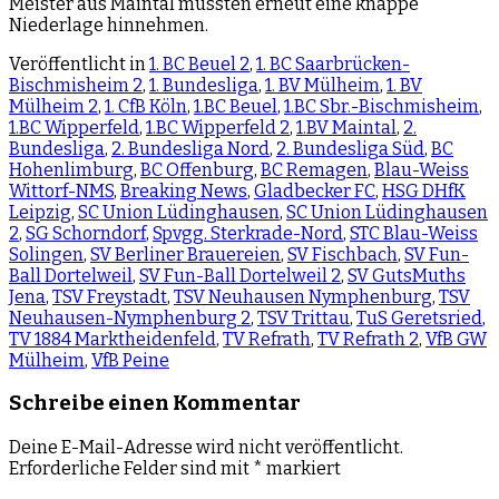
Meister aus Maintal mussten erneut eine knappe
Niederlage hinnehmen.
Veröffentlicht in
1. BC Beuel 2
,
1. BC Saarbrücken-
Bischmisheim 2
,
1. Bundesliga
,
1. BV Mülheim
,
1. BV
Mülheim 2
,
1. CfB Köln
,
1.BC Beuel
,
1.BC Sbr.-Bischmisheim
,
1.BC Wipperfeld
,
1.BC Wipperfeld 2
,
1.BV Maintal
,
2.
Bundesliga
,
2. Bundesliga Nord
,
2. Bundesliga Süd
,
BC
Hohenlimburg
,
BC Offenburg
,
BC Remagen
,
Blau-Weiss
Wittorf-NMS
,
Breaking News
,
Gladbecker FC
,
HSG DHfK
Leipzig
,
SC Union Lüdinghausen
,
SC Union Lüdinghausen
2
,
SG Schorndorf
,
Spvgg. Sterkrade-Nord
,
STC Blau-Weiss
Solingen
,
SV Berliner Brauereien
,
SV Fischbach
,
SV Fun-
Ball Dortelweil
,
SV Fun-Ball Dortelweil 2
,
SV GutsMuths
Jena
,
TSV Freystadt
,
TSV Neuhausen Nymphenburg
,
TSV
Neuhausen-Nymphenburg 2
,
TSV Trittau
,
TuS Geretsried
,
TV 1884 Marktheidenfeld
,
TV Refrath
,
TV Refrath 2
,
VfB GW
Mülheim
,
VfB Peine
Schreibe einen Kommentar
Deine E-Mail-Adresse wird nicht veröffentlicht.
Erforderliche Felder sind mit
*
markiert