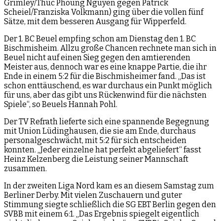
Grimley/Thuc Phoung Nguyen gegen Patrick
Scheiel/Franziska Volkmann) ging über die vollen fünf
Sätze, mit dem besseren Ausgang für Wipperfeld.
Der 1. BC Beuel empfing schon am Dienstag den 1. BC
Bischmisheim. Allzu große Chancen rechnete man sich in
Beuel nicht auf einen Sieg gegen den amtierenden
Meister aus, dennoch war es eine knappe Partie, die ihr
Ende in einem 5:2 für die Bischmisheimer fand. „Das ist
schon enttäuschend, es war durchaus ein Punkt möglich
für uns, aber das gibt uns Rückenwind für die nächsten
Spiele“, so Beuels Hannah Pohl.
Der TV Refrath lieferte sich eine spannende Begegnung
mit Union Lüdinghausen, die sie am Ende, durchaus
personalgeschwächt, mit 5:2 für sich entscheiden
konnten. „Jeder einzelne hat perfekt abgeliefert“ fasst
Heinz Kelzenberg die Leistung seiner Mannschaft
zusammen.
In der zweiten Liga Nord kam es an diesem Samstag zum
Berliner Derby. Mit vielen Zuschauern und guter
Stimmung siegte schließlich die SG EBT Berlin gegen den
SVBB mit einem 6:1. „Das Ergebnis spiegelt eigentlich