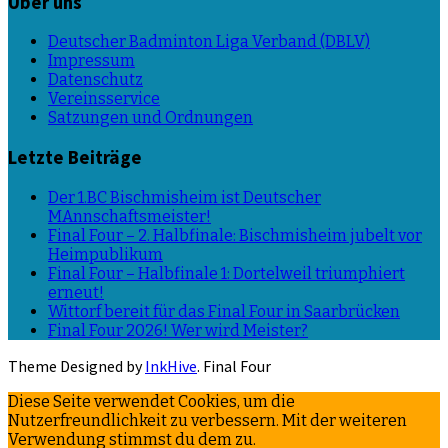
Über uns
Deutscher Badminton Liga Verband (DBLV)
Impressum
Datenschutz
Vereinsservice
Satzungen und Ordnungen
Letzte Beiträge
Der 1.BC Bischmisheim ist Deutscher
MAnnschaftsmeister!
Final Four – 2. Halbfinale: Bischmisheim jubelt vor
Heimpublikum
Final Four – Halbfinale 1: Dortelweil triumphiert
erneut!
Wittorf bereit für das Final Four in Saarbrücken
Final Four 2026! Wer wird Meister?
Theme Designed by
InkHive
.
Final Four
Diese Seite verwendet Cookies, um die
Nutzerfreundlichkeit zu verbessern. Mit der weiteren
Verwendung stimmst du dem zu.