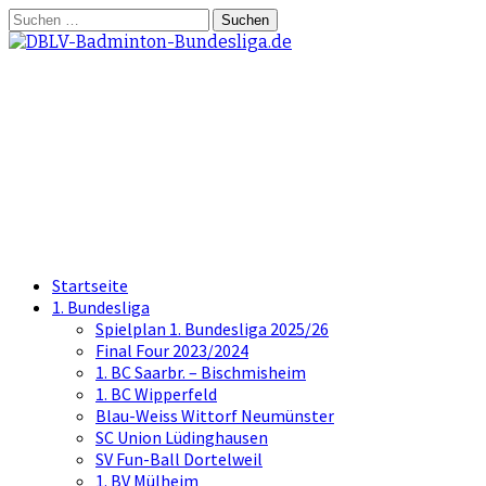
Springe
Suchen
zum
nach:
Inhalt
DBLV-Badminton-
Bundesliga.de
die offizielle Seite der Badminton
Bundesliga
Startseite
1. Bundesliga
Spielplan 1. Bundesliga 2025/26
Final Four 2023/2024
1. BC Saarbr. – Bischmisheim
1. BC Wipperfeld
Blau-Weiss Wittorf Neumünster
SC Union Lüdinghausen
SV Fun-Ball Dortelweil
1. BV Mülheim