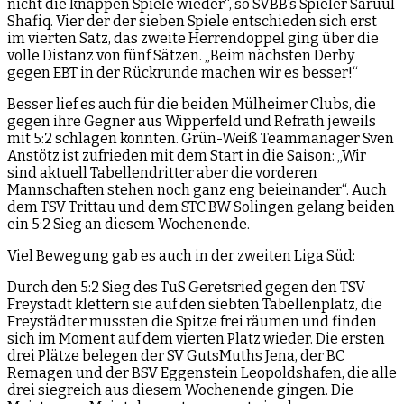
nicht die knappen Spiele wieder“, so SVBB‘s Spieler Saruul
Shafiq. Vier der der sieben Spiele entschieden sich erst
im vierten Satz, das zweite Herrendoppel ging über die
volle Distanz von fünf Sätzen. „Beim nächsten Derby
gegen EBT in der Rückrunde machen wir es besser!“
Besser lief es auch für die beiden Mülheimer Clubs, die
gegen ihre Gegner aus Wipperfeld und Refrath jeweils
mit 5:2 schlagen konnten. Grün-Weiß Teammanager Sven
Anstötz ist zufrieden mit dem Start in die Saison: „Wir
sind aktuell Tabellendritter aber die vorderen
Mannschaften stehen noch ganz eng beieinander“. Auch
dem TSV Trittau und dem STC BW Solingen gelang beiden
ein 5:2 Sieg an diesem Wochenende.
Viel Bewegung gab es auch in der zweiten Liga Süd:
Durch den 5:2 Sieg des TuS Geretsried gegen den TSV
Freystadt klettern sie auf den siebten Tabellenplatz, die
Freystädter mussten die Spitze frei räumen und finden
sich im Moment auf dem vierten Platz wieder. Die ersten
drei Plätze belegen der SV GutsMuths Jena, der BC
Remagen und der BSV Eggenstein Leopoldshafen, die alle
drei siegreich aus diesem Wochenende gingen. Die