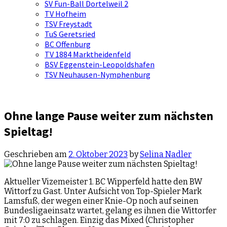
SV Fun-Ball Dortelweil 2
TV Hofheim
TSV Freystadt
TuS Geretsried
BC Offenburg
TV 1884 Marktheidenfeld
BSV Eggenstein-Leopoldshafen
TSV Neuhausen-Nymphenburg
Ohne lange Pause weiter zum nächsten
Spieltag!
Geschrieben am
2. Oktober 2023
by
Selina Nadler
Aktueller Vizemeister 1. BC Wipperfeld hatte den BW
Wittorf zu Gast. Unter Aufsicht von Top-Spieler Mark
Lamsfuß, der wegen einer Knie-Op noch auf seinen
Bundesligaeinsatz wartet, gelang es ihnen die Wittorfer
mit 7:0 zu schlagen. Einzig das Mixed (Christopher