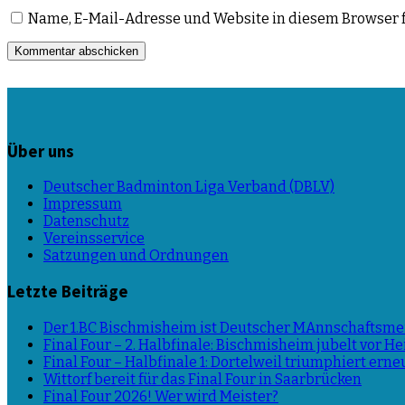
Name, E-Mail-Adresse und Website in diesem Browser 
Über uns
Deutscher Badminton Liga Verband (DBLV)
Impressum
Datenschutz
Vereinsservice
Satzungen und Ordnungen
Letzte Beiträge
Der 1.BC Bischmisheim ist Deutscher MAnnschaftsmei
Final Four – 2. Halbfinale: Bischmisheim jubelt vor 
Final Four – Halbfinale 1: Dortelweil triumphiert erne
Wittorf bereit für das Final Four in Saarbrücken
Final Four 2026! Wer wird Meister?