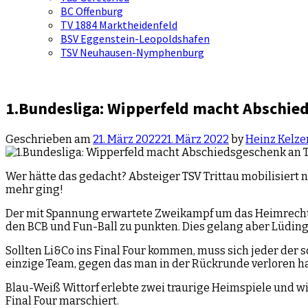
BC Offenburg
TV 1884 Marktheidenfeld
BSV Eggenstein-Leopoldshafen
TSV Neuhausen-Nymphenburg
1.Bundesliga: Wipperfeld macht Abschied
Geschrieben am
21. März 2022
21. März 2022
by
Heinz Kelz
Wer hätte das gedacht? Absteiger TSV Trittau mobilisiert 
mehr ging!
Der mit Spannung erwartete Zweikampf um das Heimrecht im
den BCB und Fun-Ball zu punkten. Dies gelang aber Lüdin
Sollten Li&Co ins Final Four kommen, muss sich jeder der
einzige Team, gegen das man in der Rückrunde verloren ha
Blau-Weiß Wittorf erlebte zwei traurige Heimspiele und w
Final Four marschiert.