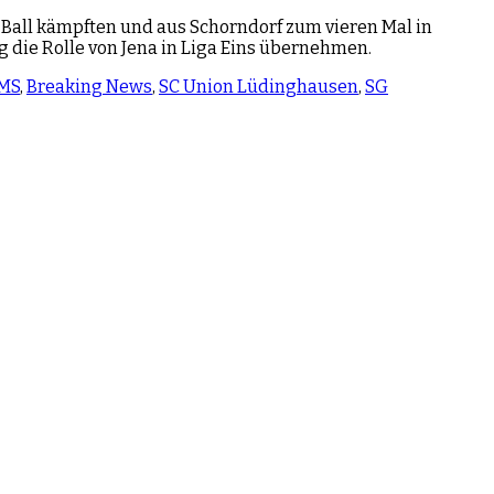
 Ball kämpften und aus Schorndorf zum vieren Mal in
die Rolle von Jena in Liga Eins übernehmen.
NMS
,
Breaking News
,
SC Union Lüdinghausen
,
SG