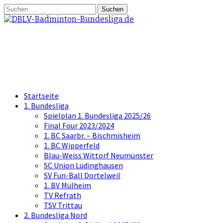
Springe
Suchen
zum
nach:
Inhalt
DBLV-Badminton-Bundesliga.d
die offizielle Seite der Badminton Bundes
Startseite
1. Bundesliga
Spielplan 1. Bundesliga 2025/26
Final Four 2023/2024
1. BC Saarbr. – Bischmisheim
1. BC Wipperfeld
Blau-Weiss Wittorf Neumünster
SC Union Lüdinghausen
SV Fun-Ball Dortelweil
1. BV Mülheim
TV Refrath
TSV Trittau
2. Bundesliga Nord