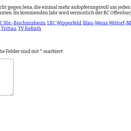
icht gegen Jena, die einmal mehr aufopferungsvoll um jeden
nten. Im kommenden Jahr wird vermutlich der BC Offenburg 
BC Sbr.-Bischmisheim
,
1.BC Wipperfeld
,
Blau-Weiss Wittorf-
 Trittau
,
TV Refrath
che Felder sind mit
*
markiert