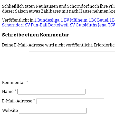
Schließlich taten Neuhausen und Schorndorf noch ihre Pfl
dieser Saison etwas Zählbares mit nach Hause nehmen kon
Veröffentlicht in
1. Bundesliga
,
1. BV Mülheim
,
1.BC Beuel
,
1.
Schorndorf
,
SV Fun-Ball Dortelweil
,
SV GutsMuths Jena
,
TSV
Schreibe einen Kommentar
Deine E-Mail-Adresse wird nicht veröffentlicht.
Erforderli
Kommentar
*
Name
*
E-Mail-Adresse
*
Website