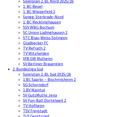
Spielplan 2. BL Nord 2025/26
1. BC Beuel
1. BC Wipperfeld 2
Spvgg. Sterkrade-Nord
1. BC Recklinghausen
SSV WBG Bochum
SC Union Lüdinghausen 2
STC Blau-Weiss Solingen
Gladbecker FC
TV Refrath 2
TV Witzhelden
VfB GW Mülheim
SV Berliner Brauereien
2. Bundesliga Süd
Spielplan 2. BL Süd 2025/26
1.BC Saarbr. – Bischmisheim 2
SG Schorndorf
1.BV Maintal
SV GutsMuths Jena
SV Fun-Ball Dortelweil 2
TV Hofheim
TSV Freystadt
TuS Geretsried