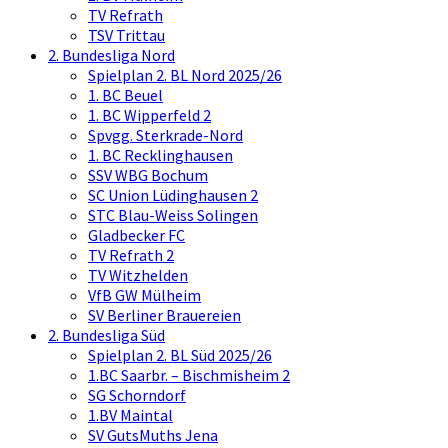
TV Refrath
TSV Trittau
2. Bundesliga Nord
Spielplan 2. BL Nord 2025/26
1. BC Beuel
1. BC Wipperfeld 2
Spvgg. Sterkrade-Nord
1. BC Recklinghausen
SSV WBG Bochum
SC Union Lüdinghausen 2
STC Blau-Weiss Solingen
Gladbecker FC
TV Refrath 2
TV Witzhelden
VfB GW Mülheim
SV Berliner Brauereien
2. Bundesliga Süd
Spielplan 2. BL Süd 2025/26
1.BC Saarbr. – Bischmisheim 2
SG Schorndorf
1.BV Maintal
SV GutsMuths Jena