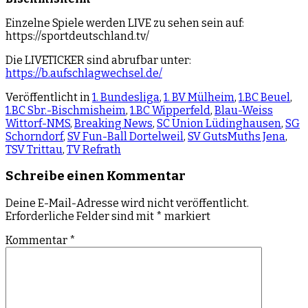
Einzelne Spiele werden LIVE zu sehen sein auf:
https://sportdeutschland.tv/
Die LIVETICKER sind abrufbar unter:
https://b.aufschlagwechsel.de/
Veröffentlicht in
1. Bundesliga
,
1. BV Mülheim
,
1.BC Beuel
,
1.BC Sbr.-Bischmisheim
,
1.BC Wipperfeld
,
Blau-Weiss
Wittorf-NMS
,
Breaking News
,
SC Union Lüdinghausen
,
SG
Schorndorf
,
SV Fun-Ball Dortelweil
,
SV GutsMuths Jena
,
TSV Trittau
,
TV Refrath
Schreibe einen Kommentar
Deine E-Mail-Adresse wird nicht veröffentlicht.
Erforderliche Felder sind mit
*
markiert
Kommentar
*