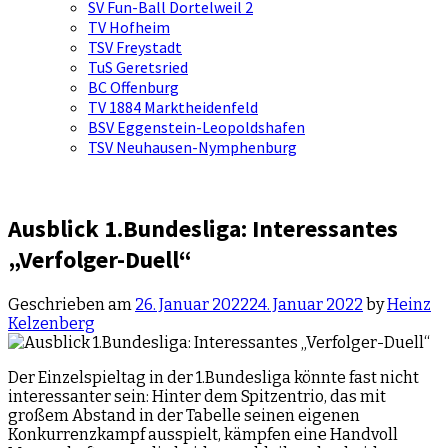
SV Fun-Ball Dortelweil 2
TV Hofheim
TSV Freystadt
TuS Geretsried
BC Offenburg
TV 1884 Marktheidenfeld
BSV Eggenstein-Leopoldshafen
TSV Neuhausen-Nymphenburg
Ausblick 1.Bundesliga: Interessantes
„Verfolger-Duell“
Geschrieben am
26. Januar 2022
24. Januar 2022
by
Heinz
Kelzenberg
Der Einzelspieltag in der 1.Bundesliga könnte fast nicht
interessanter sein: Hinter dem Spitzentrio, das mit
großem Abstand in der Tabelle seinen eigenen
Konkurrenzkampf ausspielt, kämpfen eine Handvoll