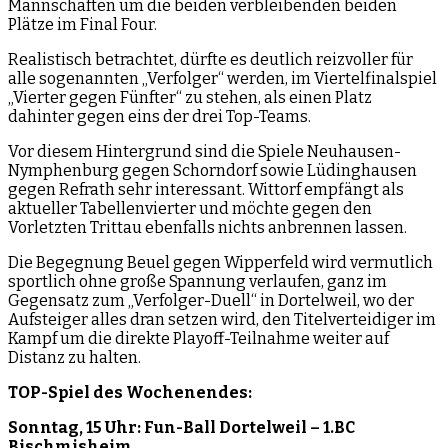
Mannschaften um die beiden verbleibenden beiden
Plätze im Final Four.
Realistisch betrachtet, dürfte es deutlich reizvoller für
alle sogenannten „Verfolger“ werden, im Viertelfinalspiel
„Vierter gegen Fünfter“ zu stehen, als einen Platz
dahinter gegen eins der drei Top-Teams.
Vor diesem Hintergrund sind die Spiele Neuhausen-
Nymphenburg gegen Schorndorf sowie Lüdinghausen
gegen Refrath sehr interessant. Wittorf empfängt als
aktueller Tabellenvierter und möchte gegen den
Vorletzten Trittau ebenfalls nichts anbrennen lassen.
Die Begegnung Beuel gegen Wipperfeld wird vermutlich
sportlich ohne große Spannung verlaufen, ganz im
Gegensatz zum „Verfolger-Duell“ in Dortelweil, wo der
Aufsteiger alles dran setzen wird, den Titelverteidiger im
Kampf um die direkte Playoff-Teilnahme weiter auf
Distanz zu halten.
TOP-Spiel des Wochenendes:
Sonntag, 15 Uhr: Fun-Ball Dortelweil – 1.BC
Bischmisheim