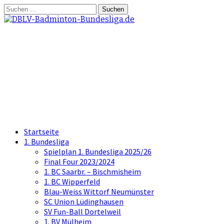
Springe
Suchen
zum
nach:
Inhalt
DBLV-Badminton-
Bundesliga.de
die offizielle Seite der Badminton
Bundesliga
Startseite
1. Bundesliga
Spielplan 1. Bundesliga 2025/26
Final Four 2023/2024
1. BC Saarbr. – Bischmisheim
1. BC Wipperfeld
Blau-Weiss Wittorf Neumünster
SC Union Lüdinghausen
SV Fun-Ball Dortelweil
1. BV Mülheim