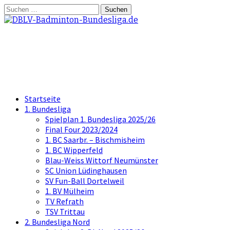
Springe
Suchen
zum
nach:
Inhalt
DBLV-Badminton-Bundesliga.d
die offizielle Seite der Badminton Bundes
Startseite
1. Bundesliga
Spielplan 1. Bundesliga 2025/26
Final Four 2023/2024
1. BC Saarbr. – Bischmisheim
1. BC Wipperfeld
Blau-Weiss Wittorf Neumünster
SC Union Lüdinghausen
SV Fun-Ball Dortelweil
1. BV Mülheim
TV Refrath
TSV Trittau
2. Bundesliga Nord