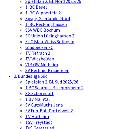
Spielplan 2. BL Nord 2025/26
1. BC Beuel
1. BC Wipperfeld 2
Spvgg. Sterkrade-Nord
1. BC Recklinghausen
SSV WBG Bochum
SC Union Lüdinghausen 2
STC Blau-Weiss Solingen
Gladbecker FC
TV Refrath 2
TV Witzhelden
VfB GW Mülheim
SV Berliner Brauereien
2. Bundesliga Süd
Spielplan 2. BL Süd 2025/26
1.BC Saarbr. – Bischmisheim 2
SG Schorndorf
1.BV Maintal
SV GutsMuths Jena
SV Fun-Ball Dortelweil 2
TV Hofheim
TSV Freystadt
TuS Geretsried