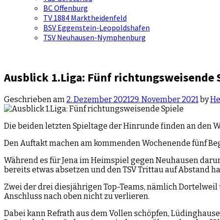
BC Offenburg
TV 1884 Marktheidenfeld
BSV Eggenstein-Leopoldshafen
TSV Neuhausen-Nymphenburg
Ausblick 1.Liga: Fünf richtungsweisende 
Geschrieben am
2. Dezember 2021
29. November 2021
by
He
Die beiden letzten Spieltage der Hinrunde finden an den W
Den Auftakt machen am kommenden Wochenende fünf Begegn
Während es für Jena im Heimspiel gegen Neuhausen darum g
bereits etwas absetzen und den TSV Trittau auf Abstand ha
Zwei der drei diesjährigen Top-Teams, nämlich Dortelwei
Anschluss nach oben nicht zu verlieren.
Dabei kann Refrath aus dem Vollen schöpfen, Lüdinghausen