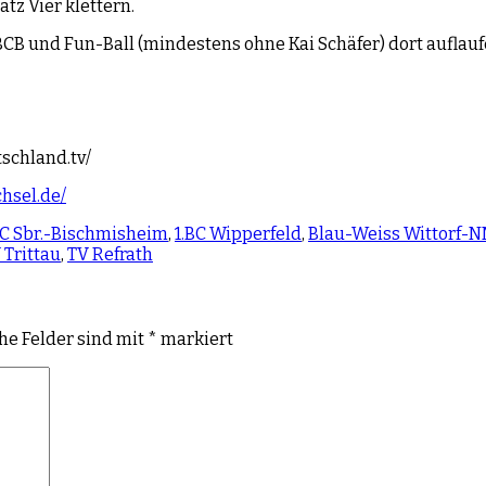
tz Vier klettern.
 BCB und Fun-Ball (mindestens ohne Kai Schäfer) dort auflau
tschland.tv/
chsel.de/
BC Sbr.-Bischmisheim
,
1.BC Wipperfeld
,
Blau-Weiss Wittorf-
 Trittau
,
TV Refrath
che Felder sind mit
*
markiert