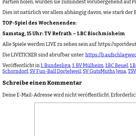
Partien holen, würden sie zumindest vorübergehend auf Pla
Dies ist natürlich vor allem abhängig davon, wie stark der
TOP-Spiel des Wochenendes:
Samstag, 15 Uhr: TV Refrath – 1.BC Bischmisheim
Alle Spiele werden LIVE zu sehen sein auf: https://sportdeu
Die LIVETICKER sind abrufbar unter:
https://b.aufschlagwe
Veröffentlicht in
1. Bundesliga
,
1. BV Mülheim
,
1.BC Beuel
,
1.
Schorndorf
,
SV Fun-Ball Dortelweil
,
SV GutsMuths Jena
,
TSV
Schreibe einen Kommentar
Deine E-Mail-Adresse wird nicht veröffentlicht.
Erforderli