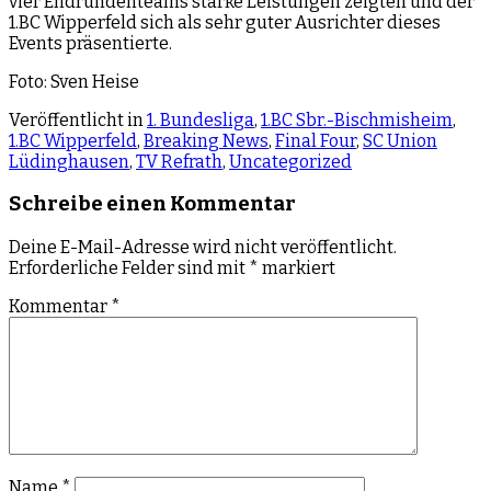
vier Endrundenteams starke Leistungen zeigten und der
1.BC Wipperfeld sich als sehr guter Ausrichter dieses
Events präsentierte.
Foto: Sven Heise
Veröffentlicht in
1. Bundesliga
,
1.BC Sbr.-Bischmisheim
,
1.BC Wipperfeld
,
Breaking News
,
Final Four
,
SC Union
Lüdinghausen
,
TV Refrath
,
Uncategorized
Schreibe einen Kommentar
Deine E-Mail-Adresse wird nicht veröffentlicht.
Erforderliche Felder sind mit
*
markiert
Kommentar
*
Name
*