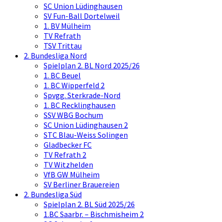
SC Union Lüdinghausen
SV Fun-Ball Dortelweil
1. BV Mülheim
TV Refrath
TSV Trittau
2. Bundesliga Nord
Spielplan 2. BL Nord 2025/26
1. BC Beuel
1. BC Wipperfeld 2
Spvgg. Sterkrade-Nord
1. BC Recklinghausen
SSV WBG Bochum
SC Union Lüdinghausen 2
STC Blau-Weiss Solingen
Gladbecker FC
TV Refrath 2
TV Witzhelden
VfB GW Mülheim
SV Berliner Brauereien
2. Bundesliga Süd
Spielplan 2. BL Süd 2025/26
1.BC Saarbr. – Bischmisheim 2