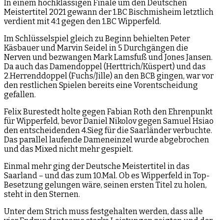
In einem hochklassigen Finale um den Deutschen
Meistertitel 2021 gewann der 1.BC Bischmisheim letztlich
verdient mit 4:1 gegen den 1.BC Wipperfeld.
Im Schlüsselspiel gleich zu Beginn behielten Peter
Käsbauer und Marvin Seidel in 5 Durchgängen die
Nerven und bezwangen Mark Lamsfuß und Jones Jansen.
Da auch das Damendoppel (Herttrich/Küspert) und das
2.Herrenddoppel (Fuchs/Jille) an den BCB gingen, war vor
den restlichen Spielen bereits eine Vorentscheidung
gefallen.
Felix Burestedt holte gegen Fabian Roth den Ehrenpunkt
für Wipperfeld, bevor Daniel Nikolov gegen Samuel Hsiao
den entscheidenden 4.Sieg für die Saarländer verbuchte.
Das parallel laufende Dameneinzel wurde abgebrochen
und das Mixed nicht mehr gespielt.
Einmal mehr ging der Deutsche Meistertitel in das
Saarland – und das zum 10.Mal. Ob es Wipperfeld in Top-
Besetzung gelungen wäre, seinen ersten Titel zu holen,
steht in den Sternen.
Unter dem Strich muss festgehalten werden, dass alle