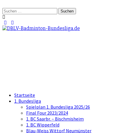
Springe
zum
Suchen
Inhalt
nach:
DBLV-Badminton-
Bundesliga.de
die offizielle Seite der Badminton
Bundesliga
Startseite
1. Bundesliga
Spielplan 1. Bundesliga 2025/26
Final Four 2023/2024
1. BC Saarbr. – Bischmisheim
1. BC Wipperfeld
Blau-Weiss Wittorf Neumünster