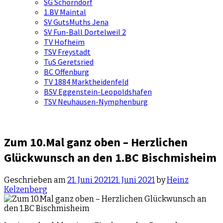
SG Schorndorf
1.BV Maintal
SV GutsMuths Jena
SV Fun-Ball Dortelweil 2
TV Hofheim
TSV Freystadt
TuS Geretsried
BC Offenburg
TV 1884 Marktheidenfeld
BSV Eggenstein-Leopoldshafen
TSV Neuhausen-Nymphenburg
Zum 10.Mal ganz oben – Herzlichen
Glückwunsch an den 1.BC Bischmisheim
Geschrieben am
21. Juni 2021
21. Juni 2021
by
Heinz
Kelzenberg