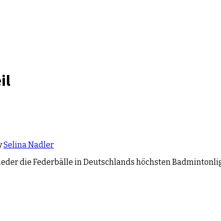
il
y
Selina Nadler
er die Federbälle in Deutschlands höchsten Badmintonlige