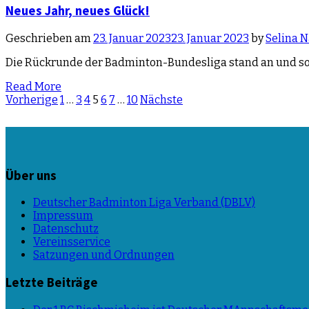
Neues Jahr, neues Glück!
Geschrieben am
23. Januar 2023
23. Januar 2023
by
Selina N
Die Rückrunde der Badminton-Bundesliga stand an und somi
Read More
Beitragsnavigation
Vorherige
1
…
3
4
5
6
7
…
10
Nächste
Über uns
Deutscher Badminton Liga Verband (DBLV)
Impressum
Datenschutz
Vereinsservice
Satzungen und Ordnungen
Letzte Beiträge