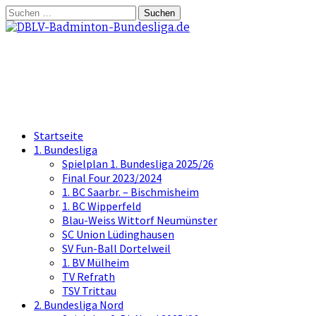
Springe
Suchen
zum
nach:
Inhalt
DBLV-Badminton-Bundesliga.d
die offizielle Seite der Badminton Bundes
Startseite
1. Bundesliga
Spielplan 1. Bundesliga 2025/26
Final Four 2023/2024
1. BC Saarbr. – Bischmisheim
1. BC Wipperfeld
Blau-Weiss Wittorf Neumünster
SC Union Lüdinghausen
SV Fun-Ball Dortelweil
1. BV Mülheim
TV Refrath
TSV Trittau
2. Bundesliga Nord