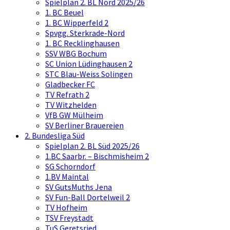
Spielplan 2. BL Nord 2025/26
1. BC Beuel
1. BC Wipperfeld 2
Spvgg. Sterkrade-Nord
1. BC Recklinghausen
SSV WBG Bochum
SC Union Lüdinghausen 2
STC Blau-Weiss Solingen
Gladbecker FC
TV Refrath 2
TV Witzhelden
VfB GW Mülheim
SV Berliner Brauereien
2. Bundesliga Süd
Spielplan 2. BL Süd 2025/26
1.BC Saarbr. – Bischmisheim 2
SG Schorndorf
1.BV Maintal
SV GutsMuths Jena
SV Fun-Ball Dortelweil 2
TV Hofheim
TSV Freystadt
TuS Geretsried