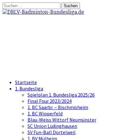
Springe
Suchen
zum
nach:
Inhalt
DBLV-Badminton-
Bundesliga.de
die offizielle Seite der Badminton
Bundesliga
Startseite
1. Bundesliga
Spielplan 1. Bundesliga 2025/26
Final Four 2023/2024
1. BC Saarbr. – Bischmisheim
1. BC Wipperfeld
Blau-Weiss Wittorf Neumünster
SC Union Lüdinghausen
SV Fun-Ball Dortelweil
1. BV Mülheim