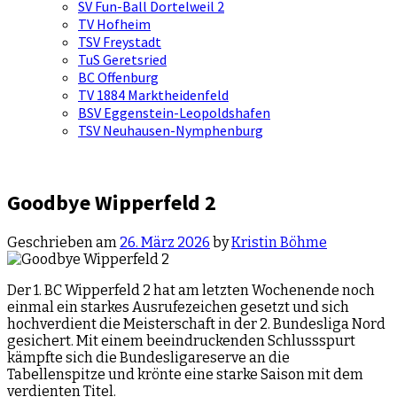
SV Fun-Ball Dortelweil 2
TV Hofheim
TSV Freystadt
TuS Geretsried
BC Offenburg
TV 1884 Marktheidenfeld
BSV Eggenstein-Leopoldshafen
TSV Neuhausen-Nymphenburg
Goodbye Wipperfeld 2
Geschrieben am
26. März 2026
by
Kristin Böhme
Der 1. BC Wipperfeld 2 hat am letzten Wochenende noch
einmal ein starkes Ausrufezeichen gesetzt und sich
hochverdient die Meisterschaft in der 2. Bundesliga Nord
gesichert. Mit einem beeindruckenden Schlussspurt
kämpfte sich die Bundesligareserve an die
Tabellenspitze und krönte eine starke Saison mit dem
verdienten Titel.