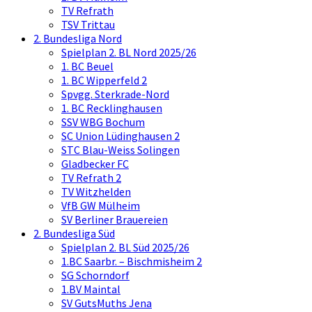
TV Refrath
TSV Trittau
2. Bundesliga Nord
Spielplan 2. BL Nord 2025/26
1. BC Beuel
1. BC Wipperfeld 2
Spvgg. Sterkrade-Nord
1. BC Recklinghausen
SSV WBG Bochum
SC Union Lüdinghausen 2
STC Blau-Weiss Solingen
Gladbecker FC
TV Refrath 2
TV Witzhelden
VfB GW Mülheim
SV Berliner Brauereien
2. Bundesliga Süd
Spielplan 2. BL Süd 2025/26
1.BC Saarbr. – Bischmisheim 2
SG Schorndorf
1.BV Maintal
SV GutsMuths Jena