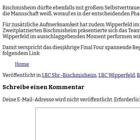
Bischmisheim dürfte ebenfalls mit großem Selbstvertraue
die Mannschaft weiß, worauf es in der entscheidenden Ph
Für zusätzliche Aufmerksamkeit hat zudem Wipperfeld im
Zweitplatzierten Bischmisheim präsentierte sich das Tea
Wipperfeld im ausschlaggebenden Moment performen wir
Damit verspricht das diesjährige Final Four spannende Begeg
folgendem Link:
Home
Veröffentlicht in
1.BC Sbr.-Bischmisheim
,
1.BC Wipperfeld
,
B
Schreibe einen Kommentar
Deine E-Mail-Adresse wird nicht veröffentlicht.
Erforderli