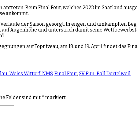
n antreten. Beim Final Four, welches 2023 im Saarland aus
ase ankommt.
 Verlaufe der Saison gesorgt. In engen und umkämpften Be
m auf Augenhöhe und unterstrich damit seine Wettbewerbsfä
d.
nungen auf Topniveau, am 18. und 19. April findet das Final 
lau-Weiss Wittorf-NMS
,
Final Four
,
SV Fun-Ball Dortelweil
che Felder sind mit
*
markiert