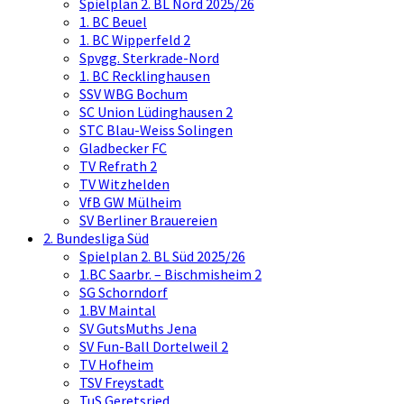
Spielplan 2. BL Nord 2025/26
1. BC Beuel
1. BC Wipperfeld 2
Spvgg. Sterkrade-Nord
1. BC Recklinghausen
SSV WBG Bochum
SC Union Lüdinghausen 2
STC Blau-Weiss Solingen
Gladbecker FC
TV Refrath 2
TV Witzhelden
VfB GW Mülheim
SV Berliner Brauereien
2. Bundesliga Süd
Spielplan 2. BL Süd 2025/26
1.BC Saarbr. – Bischmisheim 2
SG Schorndorf
1.BV Maintal
SV GutsMuths Jena
SV Fun-Ball Dortelweil 2
TV Hofheim
TSV Freystadt
TuS Geretsried