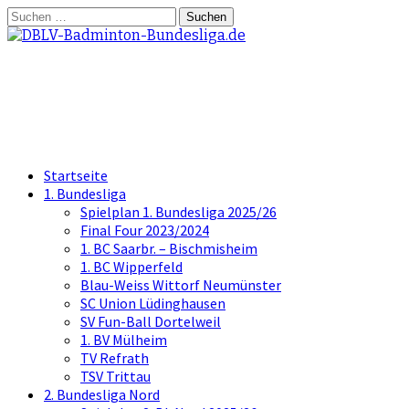
Springe
Suchen
zum
nach:
Inhalt
DBLV-Badminton-Bundesliga.d
die offizielle Seite der Badminton Bundes
Startseite
1. Bundesliga
Spielplan 1. Bundesliga 2025/26
Final Four 2023/2024
1. BC Saarbr. – Bischmisheim
1. BC Wipperfeld
Blau-Weiss Wittorf Neumünster
SC Union Lüdinghausen
SV Fun-Ball Dortelweil
1. BV Mülheim
TV Refrath
TSV Trittau
2. Bundesliga Nord