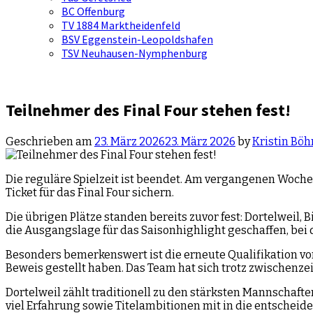
BC Offenburg
TV 1884 Marktheidenfeld
BSV Eggenstein-Leopoldshafen
TSV Neuhausen-Nymphenburg
Teilnehmer des Final Four stehen fest!
Geschrieben am
23. März 2026
23. März 2026
by
Kristin Bö
Die reguläre Spielzeit ist beendet. Am vergangenen Woche
Ticket für das Final Four sichern.
Die übrigen Plätze standen bereits zuvor fest: Dortelweil,
die Ausgangslage für das Saisonhighlight geschaffen, bei
Besonders bemerkenswert ist die erneute Qualifikation von 
Beweis gestellt haben. Das Team hat sich trotz zwischenze
Dortelweil zählt traditionell zu den stärksten Mannschaf
viel Erfahrung sowie Titelambitionen mit in die entscheid