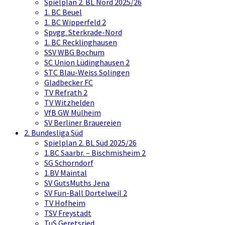
Spielplan 2. BL Nord 2025/26
1. BC Beuel
1. BC Wipperfeld 2
Spvgg. Sterkrade-Nord
1. BC Recklinghausen
SSV WBG Bochum
SC Union Lüdinghausen 2
STC Blau-Weiss Solingen
Gladbecker FC
TV Refrath 2
TV Witzhelden
VfB GW Mülheim
SV Berliner Brauereien
2. Bundesliga Süd
Spielplan 2. BL Süd 2025/26
1.BC Saarbr. – Bischmisheim 2
SG Schorndorf
1.BV Maintal
SV GutsMuths Jena
SV Fun-Ball Dortelweil 2
TV Hofheim
TSV Freystadt
TuS Geretsried