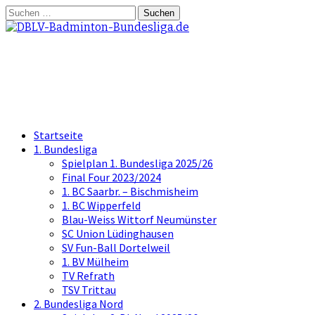
Springe
Suchen
zum
nach:
Inhalt
DBLV-Badminton-Bundesliga.d
die offizielle Seite der Badminton Bundes
Startseite
1. Bundesliga
Spielplan 1. Bundesliga 2025/26
Final Four 2023/2024
1. BC Saarbr. – Bischmisheim
1. BC Wipperfeld
Blau-Weiss Wittorf Neumünster
SC Union Lüdinghausen
SV Fun-Ball Dortelweil
1. BV Mülheim
TV Refrath
TSV Trittau
2. Bundesliga Nord