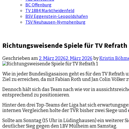
BC Offenburg
TV 1884 Marktheidenfeld
BSV Eggenstein-Leopoldshafen
TSV Neuhausen-Nymphenburg
Richtungsweisende Spiele für TV Refrath
Geschrieben am
2. März 2026
2. März 2026
by
Kristin Böhm
Wie in jeder Bundesligasaison geht es für den TV Refrath u
Ziel zu erreichen, da mit Fabian Roth und Jan Colin Völker
Dennoch hält sich das Team nach wie vor in aussichtsreic
entsprechend zu positionieren.
Hinter den drei Top-Teams der Liga hat sich erwartungsgem
internen Vergleichen holte der TVR bisher zwei Siege und 
Sollte am Sonntag (15 Uhr in Lüdinghausen) ein weiterer S
deutlicher Sieg gegen den 1.BV Mülheim am Samstag.