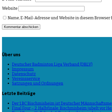
Website
Name, E-Mail-Adresse und Website in diesem Browser 
Über uns
Deutscher Badminton Liga Verband (DBLV)
Impressum
Datenschutz
Vereinsservice
Satzungen und Ordnungen
Letzte Beiträge
Der 1.BC Bischmisheim ist Deutscher MAnnschaftsmei
Final Four – 2. Halbfinale: Bischmisheim jubelt vor 