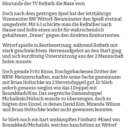
Hinrunde der TV Refrath die Nase vorn.
Doch nach dem gestrigen Spiel hat der letztjährige
Vizemeister BW Wittorf-Neumünster den Spieß erstmal
umgedreht. Mit 6:1 schickte man die Refrather nach
Hause und holte einen nicht für wahrscheinlich
gehaltenen „Dreier“ gegen den direkten Konkurrenten.
Wittorf spielte in Bestbesetzung, während Refrath mit
stark geschwächtem Herrenaufgebot an den Start ging
und sich kurzfristig Unterstützung aus der 2.Mannschaft
holen musste.
Doch gerade Fritz Binus, frischgebackenen Dritter der
NRW-Meisterschaften, machte seine Sache gemeinsam
mit Brian Holtschke im 2.Herrendoppel gut. Er blieb
jedoch genauso sieglos wie das 1.Doppel mit
Bourakkadi/Kim. Das siegreiche Damendoppel
Michalkski/Hübsch wusste zu überzeugen, doch es
folgten drei Einzel, in denen David Kim, Miranda Wilson
und Brian Holtschke leider nicht gewinnen konnten.
So blieb noch ein hart umkämpftes Fünfsatz-Mixed von
Bourakkadi/Michalski, welches hauchdünn an Wittorf