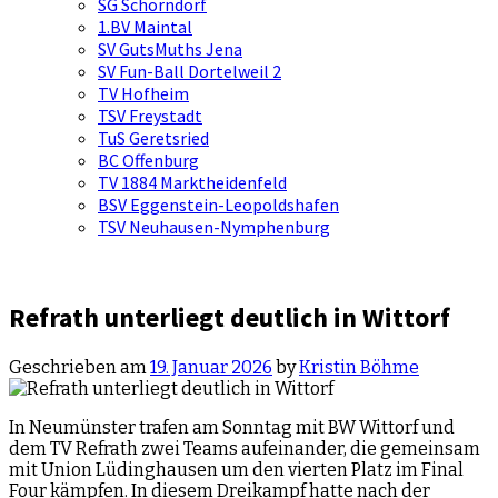
SG Schorndorf
1.BV Maintal
SV GutsMuths Jena
SV Fun-Ball Dortelweil 2
TV Hofheim
TSV Freystadt
TuS Geretsried
BC Offenburg
TV 1884 Marktheidenfeld
BSV Eggenstein-Leopoldshafen
TSV Neuhausen-Nymphenburg
Refrath unterliegt deutlich in Wittorf
Geschrieben am
19. Januar 2026
by
Kristin Böhme
In Neumünster trafen am Sonntag mit BW Wittorf und
dem TV Refrath zwei Teams aufeinander, die gemeinsam
mit Union Lüdinghausen um den vierten Platz im Final
Four kämpfen. In diesem Dreikampf hatte nach der