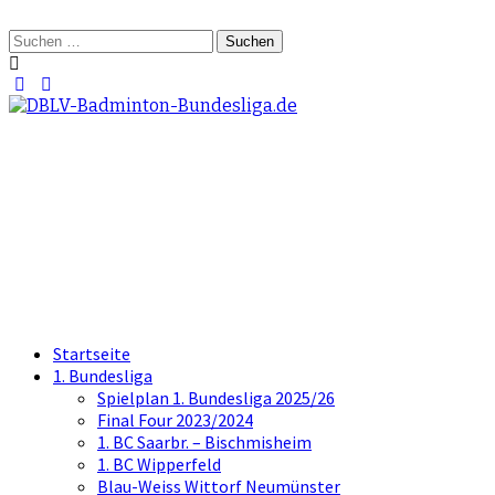
Springe
zum
Suchen
Inhalt
nach:
DBLV-Badminton-
Bundesliga.de
die offizielle Seite der Badminton
Bundesliga
Startseite
1. Bundesliga
Spielplan 1. Bundesliga 2025/26
Final Four 2023/2024
1. BC Saarbr. – Bischmisheim
1. BC Wipperfeld
Blau-Weiss Wittorf Neumünster