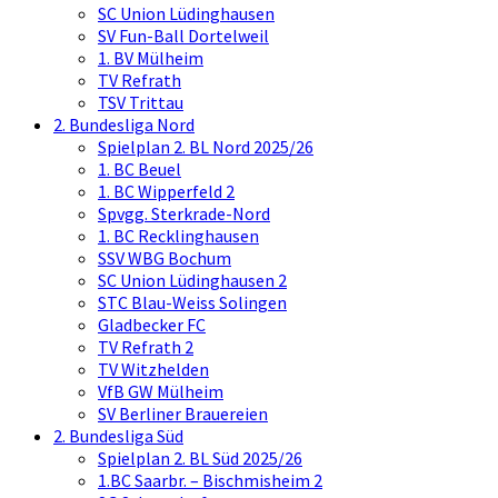
SC Union Lüdinghausen
SV Fun-Ball Dortelweil
1. BV Mülheim
TV Refrath
TSV Trittau
2. Bundesliga Nord
Spielplan 2. BL Nord 2025/26
1. BC Beuel
1. BC Wipperfeld 2
Spvgg. Sterkrade-Nord
1. BC Recklinghausen
SSV WBG Bochum
SC Union Lüdinghausen 2
STC Blau-Weiss Solingen
Gladbecker FC
TV Refrath 2
TV Witzhelden
VfB GW Mülheim
SV Berliner Brauereien
2. Bundesliga Süd
Spielplan 2. BL Süd 2025/26
1.BC Saarbr. – Bischmisheim 2