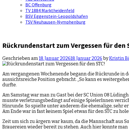
BC Offenburg
TV 1884 Marktheidenfeld
BSV Eggenstein-Leopoldshafen
TSV Neuhausen-Nymphenburg
Rückrundenstart zum Vergessen für den 
Geschrieben am
18. Januar 2026
18. Januar 2026
by
Kristin 
Am vergangenen Wochenende begann die Rückrunde in der 2.
aussichtsreiche Position gebracht. „So kann es weitergeh
durfte.
Am Samstag war man zu Gast bei der SC Union 08 Lüdingha
musste verletzungsbedingt auf einige SpielerInnen verzich
Hinrunde. So spielte unter anderem die ehemalige, sehr er
Am Ende war in fast keinem Spiel etwas für den STC zu holen
Zeit um sich zu ärgern war kaum, da die Mannschaft aus S
Brauereien wieder bereit zu stehen. Auch hier konnte man 