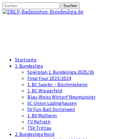
Springe
Suchen
zum
nach:
Inhalt
DBLV-Badminton-Bundesliga.d
die offizielle Seite der Badminton Bundes
Startseite
1. Bundesliga
Spielplan 1. Bundesliga 2025/26
Final Four 2023/2024
1. BC Saarbr. – Bischmisheim
1. BC Wipperfeld
Blau-Weiss Wittorf Neumünster
SC Union Lüdinghausen
SV Fun-Ball Dortelweil
1. BV Mülheim
TV Refrath
TSV Trittau
2. Bundesliga Nord