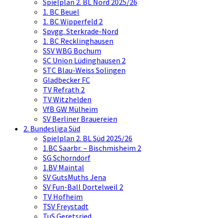
Spielplan 2. BL Nord 2025/26
1. BC Beuel
1. BC Wipperfeld 2
Spvgg. Sterkrade-Nord
1. BC Recklinghausen
SSV WBG Bochum
SC Union Lüdinghausen 2
STC Blau-Weiss Solingen
Gladbecker FC
TV Refrath 2
TV Witzhelden
VfB GW Mülheim
SV Berliner Brauereien
2. Bundesliga Süd
Spielplan 2. BL Süd 2025/26
1.BC Saarbr. – Bischmisheim 2
SG Schorndorf
1.BV Maintal
SV GutsMuths Jena
SV Fun-Ball Dortelweil 2
TV Hofheim
TSV Freystadt
TuS Geretsried