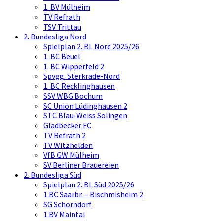
1. BV Mülheim
TV Refrath
TSV Trittau
2. Bundesliga Nord
Spielplan 2. BL Nord 2025/26
1. BC Beuel
1. BC Wipperfeld 2
Spvgg. Sterkrade-Nord
1. BC Recklinghausen
SSV WBG Bochum
SC Union Lüdinghausen 2
STC Blau-Weiss Solingen
Gladbecker FC
TV Refrath 2
TV Witzhelden
VfB GW Mülheim
SV Berliner Brauereien
2. Bundesliga Süd
Spielplan 2. BL Süd 2025/26
1.BC Saarbr. – Bischmisheim 2
SG Schorndorf
1.BV Maintal