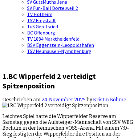
SV GutsMuths Jena
SV Fun-Ball Dortelweil 2
TV Hofheim
TSV Freystadt
TuS Geretsried
BC Offenburg
TV 1884 Marktheidenfeld
BSV Eggenstein-Leopoldshafen
TSV Neuhausen-Nymphenburg
1.BC Wipperfeld 2 verteidigt
Spitzenposition
Geschrieben am
24. November 2025
by
Kristin Böhme
Leichtes Spiel hatte die Wipperfelder Reserve am
Samstag gegen die Aufsteiger-Mannschaft von SSV WBG
Bochum in der heimischen VOSS-Arena. Mit einem 7:0-
Sieg festigten die Wipperfelder ihre Position an der