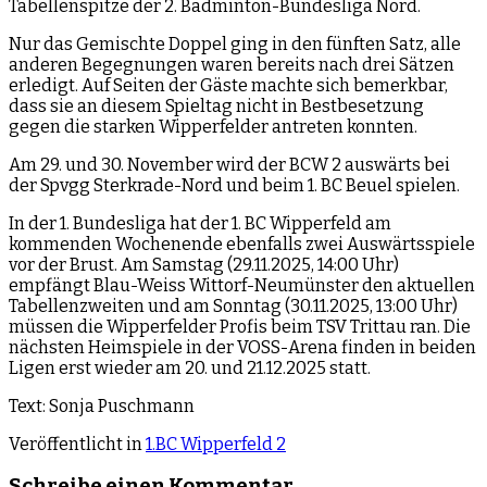
Tabellenspitze der 2. Badminton-Bundesliga Nord.
Nur das Gemischte Doppel ging in den fünften Satz, alle
anderen Begegnungen waren bereits nach drei Sätzen
erledigt. Auf Seiten der Gäste machte sich bemerkbar,
dass sie an diesem Spieltag nicht in Bestbesetzung
gegen die starken Wipperfelder antreten konnten.
Am 29. und 30. November wird der BCW 2 auswärts bei
der Spvgg Sterkrade-Nord und beim 1. BC Beuel spielen.
In der 1. Bundesliga hat der 1. BC Wipperfeld am
kommenden Wochenende ebenfalls zwei Auswärtsspiele
vor der Brust. Am Samstag (29.11.2025, 14:00 Uhr)
empfängt Blau-Weiss Wittorf-Neumünster den aktuellen
Tabellenzweiten und am Sonntag (30.11.2025, 13:00 Uhr)
müssen die Wipperfelder Profis beim TSV Trittau ran. Die
nächsten Heimspiele in der VOSS-Arena finden in beiden
Ligen erst wieder am 20. und 21.12.2025 statt.
Text: Sonja Puschmann
Veröffentlicht in
1.BC Wipperfeld 2
Schreibe einen Kommentar