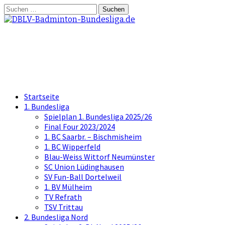
Springe
Suchen
zum
nach:
Inhalt
DBLV-Badminton-Bundesliga.d
die offizielle Seite der Badminton Bundes
Startseite
1. Bundesliga
Spielplan 1. Bundesliga 2025/26
Final Four 2023/2024
1. BC Saarbr. – Bischmisheim
1. BC Wipperfeld
Blau-Weiss Wittorf Neumünster
SC Union Lüdinghausen
SV Fun-Ball Dortelweil
1. BV Mülheim
TV Refrath
TSV Trittau
2. Bundesliga Nord