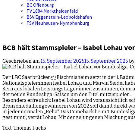
BC Offenburg
TV 1884 Marktheidenfeld
BSV Eggenstein-Leopoldshafen
TSV Neuhausen-Nymphenburg
BCB hält Stammspieler – Isabel Lohau v
Geschrieben am
15. September 2025
15. September 2025
b
Der 1. BC Saarbrücken Bischmisheim setzt in der 1. Badm
Nationalspieler:innen Isabel Lohau und Marvin Seidel hab
Kern aus lokalen Leistungsträger:innen zusammen, denn auc
der neuen Bundesliga-Saison um den Titel mitzuspielen.
Besonders erfreulich: Isabel Lohau wird voraussichtlich
Bronzemedaillengewinnerin von 2022 soll damit direkt wied
in jeder normalen „Reha“. Das Comeback beim 1. Bundesliga-
gestimmt“, verrät Lohau. Mit der gelungenen Mischung aus 
Text: Thomas Fuchs