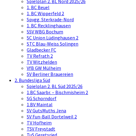
Spielplan 2. BL Nord 2025/26
1. BC Beuel
1. BC Wipperfeld 2
Spvgg. Sterkrade-Nord
1. BC Recklinghausen
SSV WBG Bochum
SC Union Lüdinghausen 2
STC Blau-Weiss Solingen
Gladbecker FC
TV Refrath 2
TV Witzhelden
VfB GW Mülheim
SV Berliner Brauereien
2. Bundesliga Süd
Spielplan 2. BL Süd 2025/26
1.BC Saarbr. – Bischmisheim 2
SG Schorndorf
1.BV Maintal
SV GutsMuths Jena
SV Fun-Ball Dortelweil 2
TV Hofheim
TSV Freystadt
TuS Geretsried