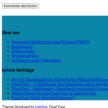
Über uns
Deutscher Badminton Liga Verband (DBLV)
Impressum
Datenschutz
Vereinsservice
Satzungen und Ordnungen
Letzte Beiträge
Der 1.BC Bischmisheim ist Deutscher MAnnschaftsmei
Final Four – 2. Halbfinale: Bischmisheim jubelt vor 
Final Four – Halbfinale 1: Dortelweil triumphiert erne
Wittorf bereit für das Final Four in Saarbrücken
Final Four 2026! Wer wird Meister?
Theme Designed by
InkHive
.
Final Four