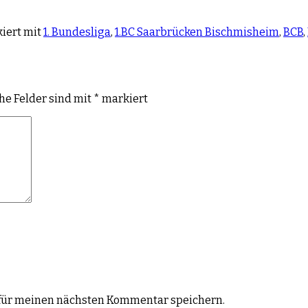
iert mit
1. Bundesliga
,
1.BC Saarbrücken Bischmisheim
,
BCB
,
che Felder sind mit
*
markiert
für meinen nächsten Kommentar speichern.