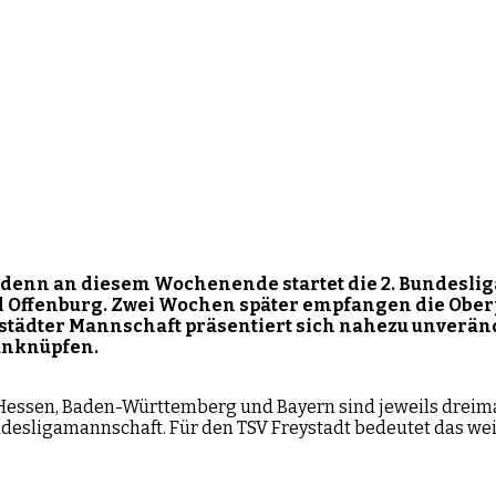
denn an diesem Wochenende
startet
die
2. Bundeslig
d Offenburg.
Zwei Wochen später empfangen die Ober
städter Mannschaft präsentiert sich nahezu unveränd
 anknüpfen.
. Hessen, Baden-Württemberg und Bayern sind jeweils dreim
ndesligamannschaft. Für den TSV Freystadt bedeutet das we