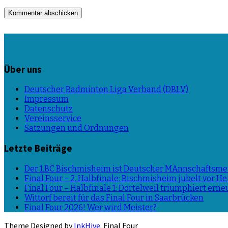
Über uns
Deutscher Badminton Liga Verband (DBLV)
Impressum
Datenschutz
Vereinsservice
Satzungen und Ordnungen
Letzte Beiträge
Der 1.BC Bischmisheim ist Deutscher MAnnschaftsmei
Final Four – 2. Halbfinale: Bischmisheim jubelt vor 
Final Four – Halbfinale 1: Dortelweil triumphiert erne
Wittorf bereit für das Final Four in Saarbrücken
Final Four 2026! Wer wird Meister?
Theme Designed by
InkHive
.
Final Four