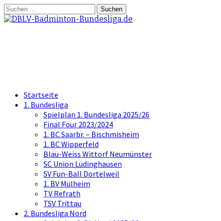
Springe
Suchen
zum
nach:
Inhalt
DBLV-Badminton-Bundesliga.d
die offizielle Seite der Badminton Bundes
Startseite
1. Bundesliga
Spielplan 1. Bundesliga 2025/26
Final Four 2023/2024
1. BC Saarbr. – Bischmisheim
1. BC Wipperfeld
Blau-Weiss Wittorf Neumünster
SC Union Lüdinghausen
SV Fun-Ball Dortelweil
1. BV Mülheim
TV Refrath
TSV Trittau
2. Bundesliga Nord