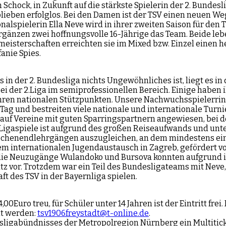
n Schock, in Zukunft auf die stärkste Spielerin der 2. Bund
, blieben erfolglos. Bei den Damen ist der TSV einen neuen W
alspielerin Ella Neve wird in ihrer zweiten Saison für den 
gänzen zwei hoffnungsvolle 16-Jährige das Team. Beide leb
isterschaften erreichten sie im Mixed bzw. Einzel einen h
anie Spies.
 in der 2. Bundesliga nichts Ungewöhnliches ist, liegt es in
ei der 2.Liga im semiprofessionellen Bereich. Einige haben 
 an ihren nationalen Stützpunkten. Unsere Nachwuchsspieler
 und bestreiten viele nationale und internationale Turniere
 auf Vereine mit guten Sparringspartnern angewiesen, bei 
Ligaspiele ist aufgrund des großen Reiseaufwands und unte
chenendlehrgängen auszugleichen, an dem mindestens ein T
em internationalen Jugendaustausch in Zagreb, gefördert 
die Neuzugänge Wulandoko und Bursova konnten aufgrund ih
z vor. Trotzdem war ein Teil des Bundesligateams mit Neve, S
ft des TSV in der Bayernliga spielen.
0Euro treu, für Schüler unter 14 Jahren ist der Eintritt frei
lt werden:
tsv1906freystadt@t-online.de
.
sligabündnisses der Metropolregion Nürnberg ein Multiticke