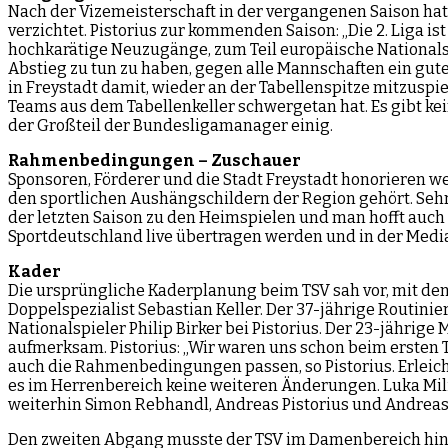
Nach der Vizemeisterschaft in der vergangenen Saison hatte
verzichtet. Pistorius zur kommenden Saison: „Die 2. Liga 
hochkarätige Neuzugänge, zum Teil europäische Nationalspi
Abstieg zu tun zu haben, gegen alle Mannschaften ein gut
in Freystadt damit, wieder an der Tabellenspitze mitzuspi
Teams aus dem Tabellenkeller schwergetan hat. Es gibt kein
der Großteil der Bundesligamanager einig.
Rahmenbedingungen
– Zuschauer
Sponsoren, Förderer und die Stadt Freystadt honorieren we
den sportlichen Aushängschildern der Region gehört. Seh
der letzten Saison zu den Heimspielen und man hofft auch k
Sportdeutschland live übertragen werden und in der Med
Kade
r
Die ursprüngliche Kaderplanung beim TSV sah vor, mit den
Doppelspezialist Sebastian Keller. Der 37-jährige Routini
Nationalspieler Philip Birker bei Pistorius. Der 23-jäh
aufmerksam. Pistorius: „Wir waren uns schon beim ersten 
auch die Rahmenbedingungen passen, so Pistorius. Erleic
es im Herrenbereich keine weiteren Änderungen. Luka Milic
weiterhin Simon Rebhandl, Andreas Pistorius und Andreas 
Den zweiten Abgang musste der TSV im Damenbereich hinneh