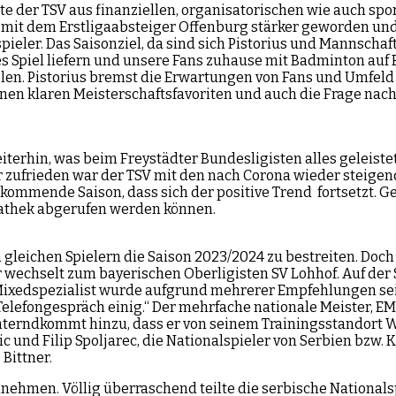
 der TSV aus finanziellen, organisatorischen wie auch sport
ist mit dem Erstligaabsteiger Offenburg stärker geworden u
eler. Das Saisonziel, da sind sich Pistorius und Mannschaft
es Spiel liefern und unsere Fans zuhause mit Badminton auf
elen. Pistorius bremst die Erwartungen von Fans und Umfeld 
en klaren Meisterschaftsfavoriten und auch die Frage nach m
iterhin, was beim Freystädter Bundesligisten alles geleiste
r zufrieden war der TSV mit den nach Corona wieder steig
ommende Saison, dass sich der positive Trend fortsetzt. Gep
iathek abgerufen werden können.
 gleichen Spielern die Saison 2023/2024 zu bestreiten. Doc
er wechselt zum bayerischen Oberligisten SV Lohhof. Auf der
rige Mixedspezialist wurde aufgrund mehrerer Empfehlungen
Telefongespräch einig.“ Der mehrfache nationale Meister, E
hterndkommt hinzu, dass er von seinem Trainingsstandort 
 und Filip Spoljarec, die Nationalspieler von Serbien bzw.
Bittner.
men. Völlig überraschend teilte die serbische Nationalspi