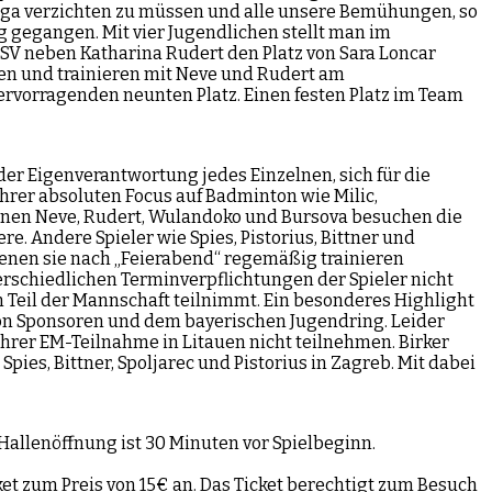
esliga verzichten zu müssen und alle unsere Bemühungen, so
eg gegangen. Mit vier Jugendlichen stellt man im
TSV neben Katharina Rudert den Platz von Sara Loncar
en und trainieren mit Neve und Rudert am
ervorragenden neunten Platz. Einen festen Platz im Team
 der Eigenverantwortung jedes Einzelnen, sich für die
ihrer absoluten Focus auf Badminton wie Milic,
rinnen Neve, Rudert, Wulandoko und Bursova besuchen die
. Andere Spieler wie Spies, Pistorius, Bittner und
denen sie nach „Feierabend“ regemäßig trainieren
rschiedlichen Terminverpflichtungen der Spieler nicht
eil der Mannschaft teilnimmt. Ein besonderes Highlight
von Sponsoren und dem bayerischen Jugendring. Leider
rer EM-Teilnahme in Litauen nicht teilnehmen. Birker
pies, Bittner, Spoljarec und Pistorius in Zagreb. Mit dabei
. Hallenöffnung ist 30 Minuten vor Spielbeginn.
t zum Preis von 15€ an. Das Ticket berechtigt zum Besuch