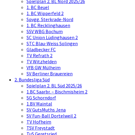
Spielplan 2. BL Nord 2025/26
1. BC Beuel
1. BC Wipperfeld 2
Spvgg. Sterkrade-Nord
1. BC Recklinghausen
SSV WBG Bochum
SC Union Lüdinghausen 2
STC Blau-Weiss Solingen
Gladbecker FC
TV Refrath 2
TV Witzhelden
VfB GW Mülheim
SV Berliner Brauereien
2. Bundesliga Süd
Spielplan 2. BL Süd 2025/26
1.BC Saarbr. – Bischmisheim 2
SG Schorndorf
1.BV Maintal
SV GutsMuths Jena
SV Fun-Ball Dortelweil 2
TV Hofheim
TSV Freystadt
TuS Geretsried