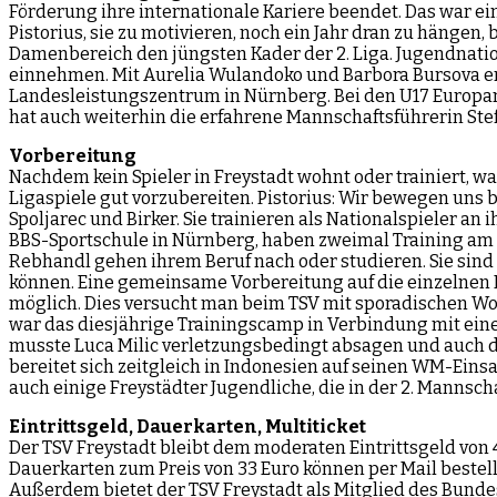
Förderung ihre internationale Kariere beendet. Das war ei
Pistorius, sie zu motivieren, noch ein Jahr dran zu hängen
Damenbereich den jüngsten Kader der 2. Liga. Jugendnation
einnehmen. Mit Aurelia Wulandoko und Barbora Bursova er
Landesleistungszentrum in Nürnberg. Bei den U17 Europame
hat auch weiterhin die erfahrene Mannschaftsführerin Stef
Vorbereitung
Nachdem kein Spieler in Freystadt wohnt oder trainiert, was
Ligaspiele gut vorzubereiten. Pistorius: Wir bewegen uns b
Spoljarec und Birker. Sie trainieren als Nationalspieler
BBS-Sportschule in Nürnberg, haben zweimal Training am Tag
Rebhandl gehen ihrem Beruf nach oder studieren. Sie sind
können. Eine gemeinsame Vorbereitung auf die einzelnen 
möglich. Dies versucht man beim TSV mit sporadischen Wo
war das diesjährige Trainingscamp in Verbindung mit ein
musste Luca Milic verletzungsbedingt absagen und auch 
bereitet sich zeitgleich in Indonesien auf seinen WM-Einsat
auch einige Freystädter Jugendliche, die in der 2. Mannscha
Eintrittsgeld, Dauerkarten, Multiticket
Der TSV Freystadt bleibt dem moderaten Eintrittsgeld von 4,0
Dauerkarten zum Preis von 33 Euro können per Mail bestel
Außerdem bietet der TSV Freystadt als Mitglied des Bunde