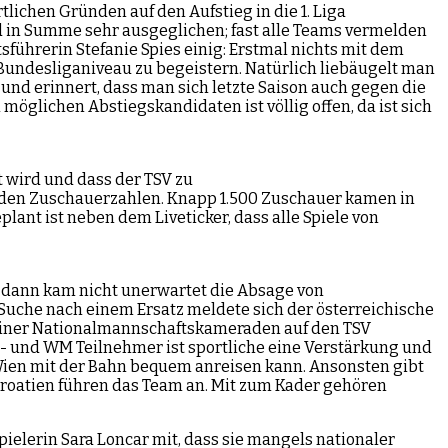
lichen Gründen auf den Aufstieg in die 1. Liga
nd in Summe sehr ausgeglichen; fast alle Teams vermelden
sführerin Stefanie Spies einig: Erstmal nichts mit dem
 Bundesliganiveau zu begeistern. Natürlich liebäugelt man
und erinnert, dass man sich letzte Saison auch gegen die
öglichen Abstiegskandidaten ist völlig offen, da ist sich
t wird und dass der TSV zu
enden Zuschauerzahlen. Knapp 1.500 Zuschauer kamen in
lant ist neben dem Liveticker, dass alle Spiele von
h dann kam nicht unerwartet die Absage von
 Suche nach einem Ersatz meldete sich der österreichische
 seiner Nationalmannschaftskameraden auf den TSV
M- und WM Teilnehmer ist sportliche eine Verstärkung und
Wien mit der Bahn bequem anreisen kann. Ansonsten gibt
 Kroatien führen das Team an. Mit zum Kader gehören
elerin Sara Loncar mit, dass sie mangels nationaler