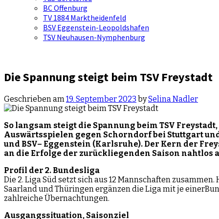
BC Offenburg
TV 1884 Marktheidenfeld
BSV Eggenstein-Leopoldshafen
TSV Neuhausen-Nymphenburg
Die Spannung steigt beim TSV Freystadt
Geschrieben am
19. September 2023
by
Selina Nadler
So langsam steigt die Spannung beim TSV Freystadt
,
Auswärtsspielen
gegen Schorndorf bei Stuttgart un
und BSV
–
Eggenstein (Karlsruhe).
Der Kern der Frey
an die Erfolge der zurückliegenden Saison nahtlos
Profil
der
2. Bunde
s
liga
Die 2. Liga Süd setzt sich aus 12 Mannschaften zusammen
Saarland und Thüringen ergänzen die Liga mit je einerBu
zahlreiche Übernachtungen.
Ausgangssituation
,
Saisonziel