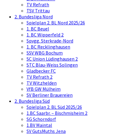
TV Refrath
TSV Trittau
2. Bundesliga Nord
Spielplan 2. BL Nord 2025/26
1. BC Beuel
1. BC Wipperfeld 2
Spvgg. Sterkrade-Nord
1. BC Recklinghausen
SSV WBG Bochum
SC Union Lüdinghausen 2
STC Blau-Weiss Solingen
Gladbecker FC
TV Refrath 2
TV Witzhelden
VfB GW Mülheim
SV Berliner Brauereien
2. Bundesliga Süd
Spielplan 2. BL Süd 2025/26
1.BC Saarbr. – Bischmisheim 2
SG Schorndorf
1.BV Maintal
SV GutsMuths Jena