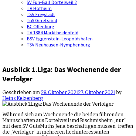
SV Fun-Ball Dortelweil 2
TV Hofheim
TSV Freystadt
TuS Geretsried
BC Offenburg
TV 1884 Marktheidenfeld
BSV Eggenstein-Leopoldshafen
TSV Neuhausen-Nymphenburg
Ausblick 1.Liga: Das Wochenende der
Verfolger
Geschrieben am
28. Oktober 2021
27. Oktober 2021
by
Heinz Kelzenberg
Während sich am Wochenende die beiden führenden
Mannschaften aus Dortelweil und Bischmisheim „nur“
mit dem SV GutsMuths Jena beschäftigen müssen, treffen
die „Verfolger“ in mehreren hochinteressanten