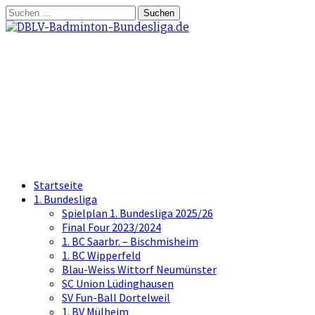
Springe
Suchen
zum
nach:
Inhalt
DBLV-Badminton-
Bundesliga.de
die offizielle Seite der Badminton
Bundesliga
Startseite
1. Bundesliga
Spielplan 1. Bundesliga 2025/26
Final Four 2023/2024
1. BC Saarbr. – Bischmisheim
1. BC Wipperfeld
Blau-Weiss Wittorf Neumünster
SC Union Lüdinghausen
SV Fun-Ball Dortelweil
1. BV Mülheim