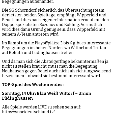
Begegnungen aufeinander.
Die SG Schorndorf, sicherlich das Überraschungsteam
der letzten beiden Spieltage, empfängt Wipperfeld und
Beuel, und dies nach eigener Information erneut mit den
Doppelspezialisten Sozonov und Kolding. Vermutlich
wird dies dann Grund genug sein, dass Wipperfeld mit
seinem A-Team antreten wird.
Im Kampf um die Playoffplätze 3 bis 6 gibt es interessante
Begegnungen im hohen Norden, wo Wittorf und Trittau
auf Refrath und Lüdinghausen treffen.
Und da man sich die Absteigerfrage bekanntermaßen ja
nicht zu stellen braucht, muss man die Begegnung
Neuhausen gegen Beuel auch nicht als richtungsweisend
bezeichnen – obwohl sie bestimmt interessant wird.
TOP-Spiel des Wochenendes:
Sonntag, 14 Uhr: Blau Weiß Wittorf – Union
Lüdinghausen
Alle Spiele werden LIVE zu sehen sein auf:
https://sportdeutschland.tv/