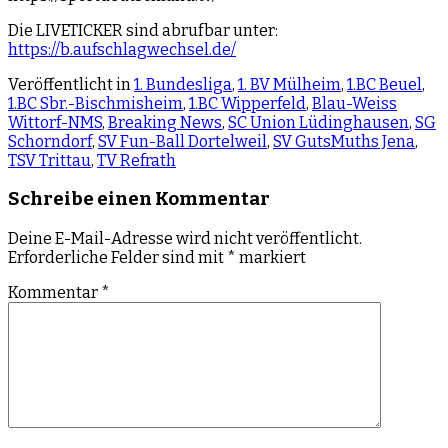
Die LIVETICKER sind abrufbar unter:
https://b.aufschlagwechsel.de/
Veröffentlicht in
1. Bundesliga
,
1. BV Mülheim
,
1.BC Beuel
,
1.BC Sbr.-Bischmisheim
,
1.BC Wipperfeld
,
Blau-Weiss
Wittorf-NMS
,
Breaking News
,
SC Union Lüdinghausen
,
SG
Schorndorf
,
SV Fun-Ball Dortelweil
,
SV GutsMuths Jena
,
TSV Trittau
,
TV Refrath
Schreibe einen Kommentar
Deine E-Mail-Adresse wird nicht veröffentlicht.
Erforderliche Felder sind mit
*
markiert
Kommentar
*