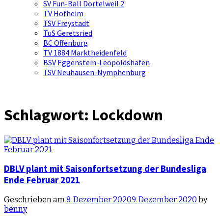
SV Fun-Ball Dortelweil 2
TV Hofheim
TSV Freystadt
TuS Geretsried
BC Offenburg
TV 1884 Marktheidenfeld
BSV Eggenstein-Leopoldshafen
TSV Neuhausen-Nymphenburg
Schlagwort:
Lockdown
DBLV plant mit Saisonfortsetzung der Bundesliga
Ende Februar 2021
Geschrieben am
8. Dezember 2020
9. Dezember 2020
by
benny