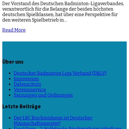
Der Vorstand des Deutschen Badminton-Ligaverbandes,
verantwortlich für die Belange der beiden höchsten
deutschen Spielklassen, hat über eine Perspektive für
den weiteren Spielbetrieb in…
Read More
Über uns
Deutscher Badminton Liga Verband (DBLV)
Impressum
Datenschutz
Vereinsservice
Satzungen und Ordnungen
Letzte Beiträge
Der 1.BC Bischmisheim ist Deutscher
MAnnschaftsmeister!
Final Four – 2. Halbfinale: Bischmisheim jubelt vor