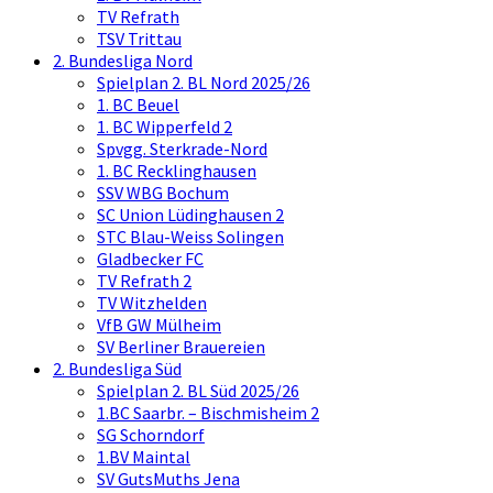
TV Refrath
TSV Trittau
2. Bundesliga Nord
Spielplan 2. BL Nord 2025/26
1. BC Beuel
1. BC Wipperfeld 2
Spvgg. Sterkrade-Nord
1. BC Recklinghausen
SSV WBG Bochum
SC Union Lüdinghausen 2
STC Blau-Weiss Solingen
Gladbecker FC
TV Refrath 2
TV Witzhelden
VfB GW Mülheim
SV Berliner Brauereien
2. Bundesliga Süd
Spielplan 2. BL Süd 2025/26
1.BC Saarbr. – Bischmisheim 2
SG Schorndorf
1.BV Maintal
SV GutsMuths Jena