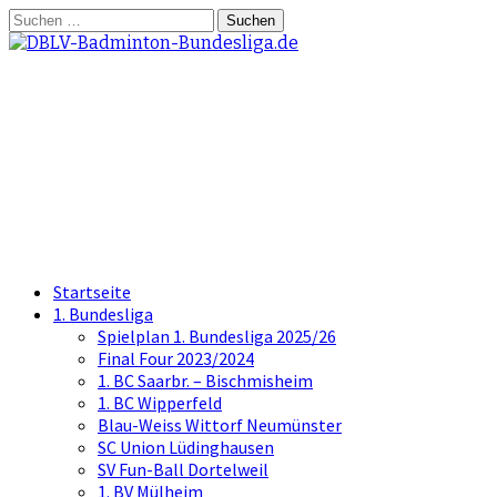
Springe
Suchen
zum
nach:
Inhalt
DBLV-Badminton-
Bundesliga.de
die offizielle Seite der Badminton
Bundesliga
Startseite
1. Bundesliga
Spielplan 1. Bundesliga 2025/26
Final Four 2023/2024
1. BC Saarbr. – Bischmisheim
1. BC Wipperfeld
Blau-Weiss Wittorf Neumünster
SC Union Lüdinghausen
SV Fun-Ball Dortelweil
1. BV Mülheim