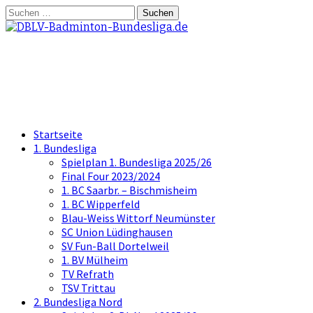
Springe
Suchen
zum
nach:
Inhalt
DBLV-Badminton-Bundesliga.d
die offizielle Seite der Badminton Bundes
Startseite
1. Bundesliga
Spielplan 1. Bundesliga 2025/26
Final Four 2023/2024
1. BC Saarbr. – Bischmisheim
1. BC Wipperfeld
Blau-Weiss Wittorf Neumünster
SC Union Lüdinghausen
SV Fun-Ball Dortelweil
1. BV Mülheim
TV Refrath
TSV Trittau
2. Bundesliga Nord