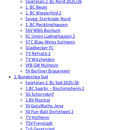
Spielplan 2. BL Nord 2025/26
1. BC Beuel
1. BC Wipperfeld 2
Spvgg. Sterkrade-Nord
1. BC Recklinghausen
SSV WBG Bochum
SC Union Lüdinghausen 2
STC Blau-Weiss Solingen
Gladbecker FC
TV Refrath 2
TV Witzhelden
VfB GW Mülheim
SV Berliner Brauereien
2. Bundesliga Süd
Spielplan 2. BL Süd 2025/26
1.BC Saarbr. – Bischmisheim 2
SG Schorndorf
1.BV Maintal
SV GutsMuths Jena
SV Fun-Ball Dortelweil 2
TV Hofheim
TSV Freystadt
TuS Geretsried